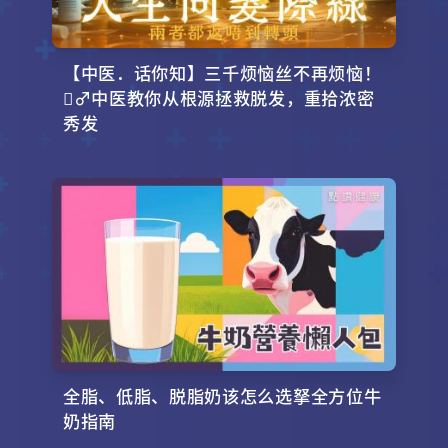
【中医．话你知】三千烦恼丝不再烦恼！
‍♂️中医教你从根源拯救脱发，重拾浓密
秀发
全脂、低脂、脱脂奶该怎么选拏全方位牛
奶指南