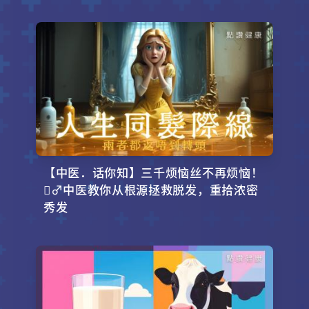
【中医．话你知】三千烦恼丝不再烦恼！
‍♂️中医教你从根源拯救脱发，重拾浓密
秀发