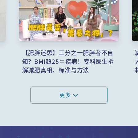
容
【肥胖迷思】三分之一肥胖者不自
加
知？BMI超25＝疾病！专科医生拆
解减肥真相、标准与方法
更多