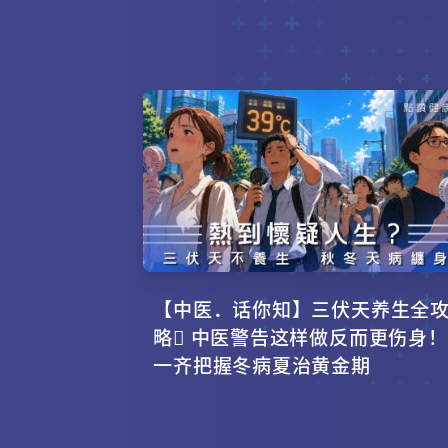
【中医．话你知】三伏天养生全
略 中医警告这样做反而更伤身！
一齐把握冬病夏治黄金期