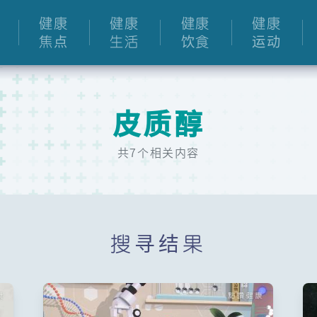
健康
健康
健康
健康
焦点
生活
饮食
运动
皮质醇
共7个相关内容
搜寻结果