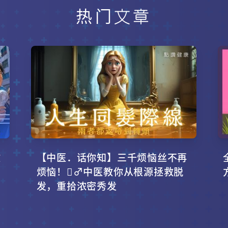
热门文章
攻
【中医．话你知】三千烦恼丝不再
烦恼！‍♂️中医教你从根源拯救脱
发，重拾浓密秀发