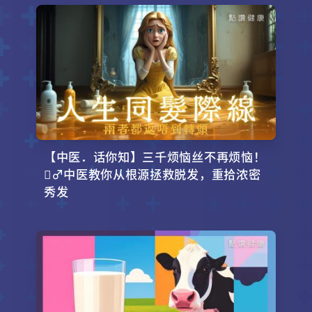
【中医．话你知】三千烦恼丝不再烦恼！
‍♂️中医教你从根源拯救脱发，重拾浓密
秀发