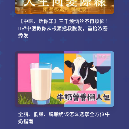
【中医．话你知】三千烦恼丝不再烦恼！
‍♂️中医教你从根源拯救脱发，重拾浓密
秀发
全脂、低脂、脱脂奶该怎么选拏全方位牛
奶指南