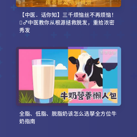
【中医．话你知】三千烦恼丝不再烦恼！
‍♂️中医教你从根源拯救脱发，重拾浓密
秀发
全脂、低脂、脱脂奶该怎么选拏全方位牛
奶指南