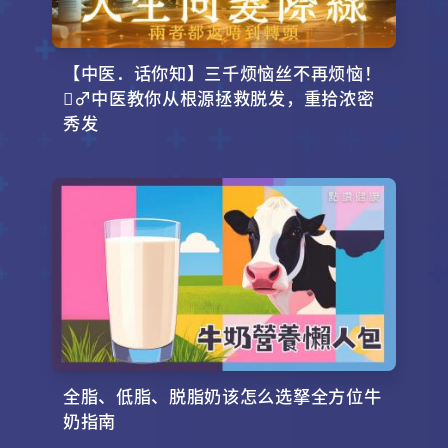
【中医．话你知】三千烦恼丝不再烦恼！
‍♂️中医教你从根源拯救脱发，重拾浓密
秀发
全脂、低脂、脱脂奶该怎么选拏全方位牛
奶指南