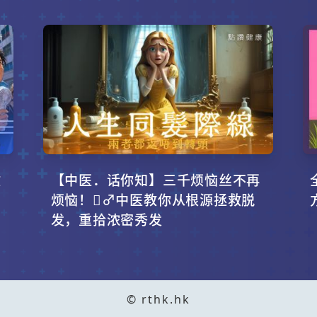
攻
【中医．话你知】三千烦恼丝不再
烦恼！‍♂️中医教你从根源拯救脱
发，重拾浓密秀发
© rthk.hk