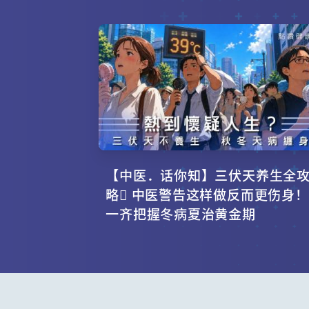
【中医．话你知】三伏天养生全
略 中医警告这样做反而更伤身！
一齐把握冬病夏治黄金期