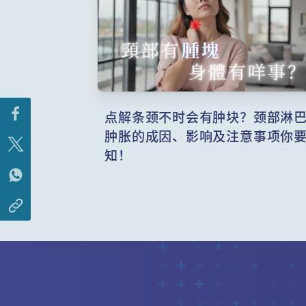
点解条颈不时会有肿块？颈部淋
肿胀的成因、影响及注意事项你
知！