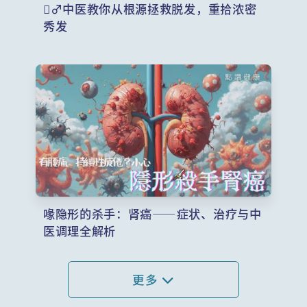
‍♂️中医教你从根源拯救脱发，重拾浓密
秀发
喙隐形的杀手：肾癌——症状、治疗与中
医调理全解析
更多