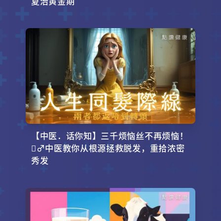
夏治黄金期
【中医．话你知】三千烦恼丝不再烦恼！
‍♂️中医教你从根源拯救脱发，重拾浓密
秀发