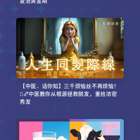
夏治黄金期
【中医．话你知】三千烦恼丝不再烦恼！
‍♂️中医教你从根源拯救脱发，重拾浓密
秀发