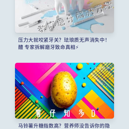
压力大就咬紧牙关？珐琅质无声消失中！
醴 专家拆解磨牙致命真相⚡
马铃薯升糖指数高？营养师没告诉你的隐