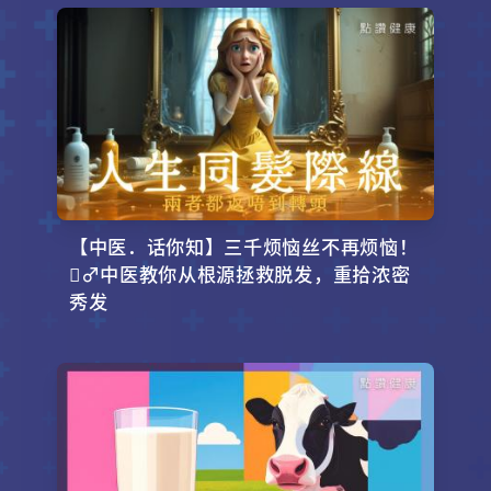
【中医．话你知】三千烦恼丝不再烦恼！
‍♂️中医教你从根源拯救脱发，重拾浓密
秀发