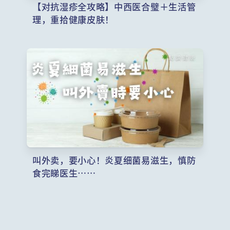
【对抗湿疹全攻略】中西医合璧＋生活管
理，重拾健康皮肤！
叫外卖，要小心！炎夏细菌易滋生，慎防
食完睇医生……