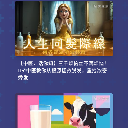
【中医．话你知】三千烦恼丝不再烦恼！
‍♂️中医教你从根源拯救脱发，重拾浓密
秀发