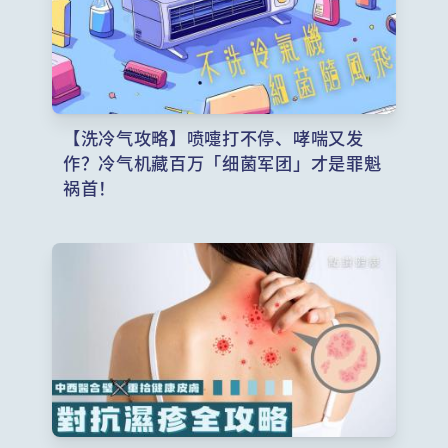
【洗冷气攻略】喷嚏打不停、哮喘又发
作？冷气机藏百万「细菌军团」才是罪魁
祸首！