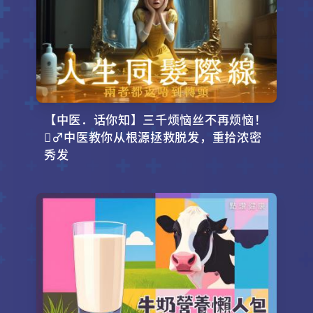
【中医．话你知】三千烦恼丝不再烦恼！
‍♂️中医教你从根源拯救脱发，重拾浓密
秀发