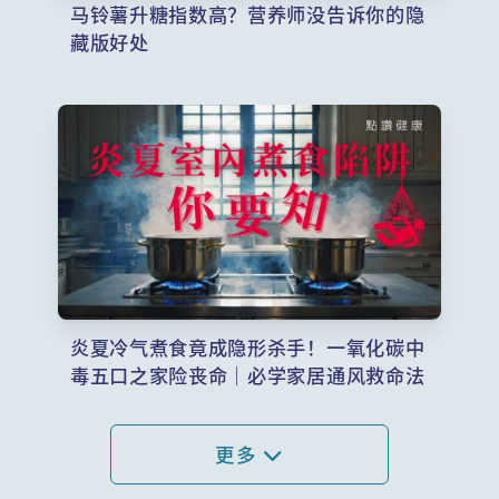
马铃薯升糖指数高？营养师没告诉你的隐
藏版好处
炎夏冷气煮食竟成隐形杀手！一氧化碳中
毒五口之家险丧命｜必学家居通风救命法
更多