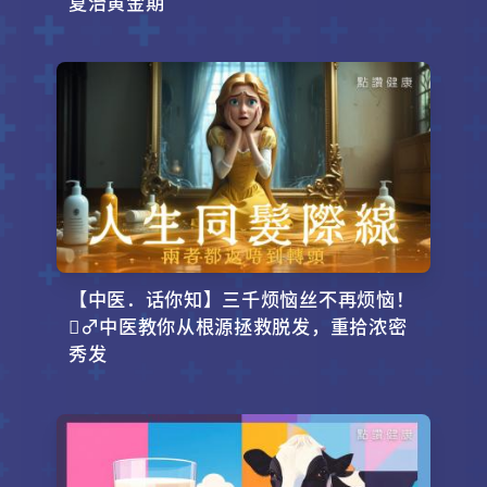
夏治黄金期
【中医．话你知】三千烦恼丝不再烦恼！
‍♂️中医教你从根源拯救脱发，重拾浓密
秀发