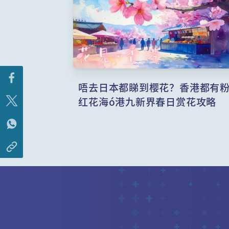
唔去日本都睇到樱花？香港都有
红花海ó港九新界春日赏花攻略