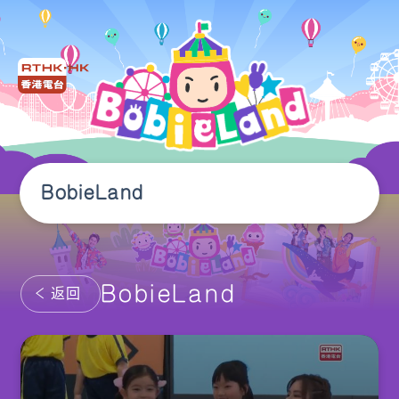
BobieLand
BobieLand
返回