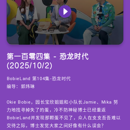
0
seconds
第一百零四集 - 恐龙时代
of
0
(2025/10/2)
seconds
BobieLand 第104集-恐龙时代
编导：郭炜琳
Okie Bobie，园长宝欣姐姐和小队长Jamie、Mika 努
力地找寻掉失了的蛋，冷不防神秘博士已经重返
BobieLand并发现那颗蛋不见了，众人在支支吾吾难以
交待之际，博士发觉大家之间好像有什么误会？