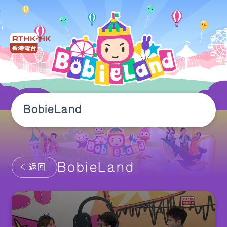
BobieLand
BobieLand
返回