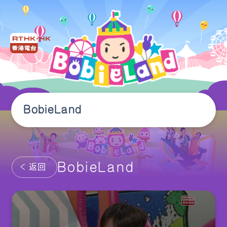
BobieLand
BobieLand
返回