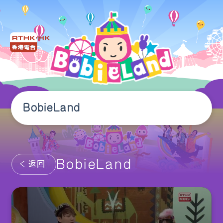
BobieLand
BobieLand
返回