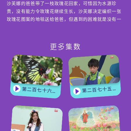
沙芙娜的爸爸带了一枝玫瑰花回家，可惜因为水源珍
贵，没有能力令玫瑰花继续生长，沙芙娜决定编织一张
玫瑰花图案的地毯送给爸爸，但遇到的困难就是没有一
朵真的玫瑰花给沙芙娜跟着织，怎么办呢?
【冷知识】
更多集数
位于阿布扎比谢赫扎耶德大清真寺内的地毯，是全世界
最大的地毯，更列入2017 年健力士世界纪录，这展示
了1200位编织师们的专业与恒心。
编导:黄雅茵
第二百七十五集 - 【手作Easy Job】 盆栽磨菇 【Yummy Time】仲夏蝴蝶粉
第二百七十六集 - 【嘉宾来了】 蝴蝶专家