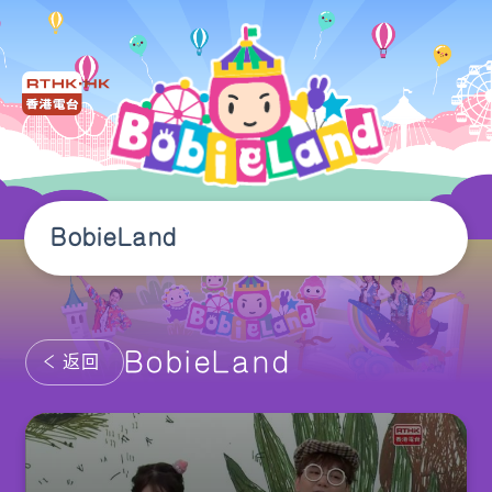
BobieLand
BobieLand
返回