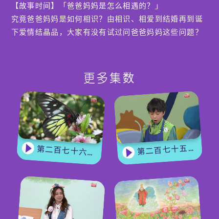
【故事时间】「爸爸妈妈是怎么相遇的？」
究竟爸爸妈妈是如何相识？由相识、相爱到结婚再到诞
下爱情结晶品，大家有没有试过问爸爸妈妈这些问题？
原来不少小园友也有问过父母，他们都好奇自己的父母
是怎样相识呢！今集继续是谭玉瑛姐姐的分享，今次故
事的主角仍然是菲菲，菲菲有着一般小孩的特质，对世
更多集数
上的事物好奇，也很想知道爸爸妈妈的相识，原来缘于
一场意外呢！
【冷知识】儿童权利
Wheel 仔一边做功课一边抱怨功课太多，令他享受不
第二百七十五集 - 【手作Easy Job】 盆栽磨菇 【Yummy Time】仲夏蝴蝶粉
第二百七十六集 - 【嘉宾来了】 蝴蝶专家
到「玩」的权利，而花喱碌就认为可以学习和求知识也
是小朋友的一种权利，甚至是「福利」，两位在你一言
我一语，终于明白了儿童权利的重要性。
编导：郭炜琳