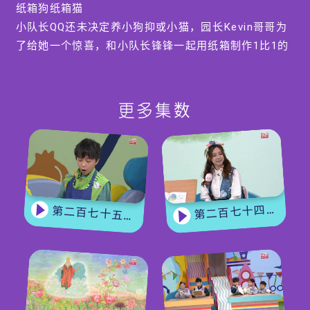
纸箱狗纸箱猫
小队长QQ还未决定养小狗抑或小猫，园长Kevin哥哥为
了给她一个惊喜，和小队长锋锋一起用纸箱制作1比1的
纸箱狗，更用图画纸制作可爱且会弹起的纸箱猫，简单
又易做。
更多集数
【Yummy Time】
蔬菜鸡球波波
宠物吃的乾粮一向很乾身，如果想让小狗吃新鲜食材，
可以自己亲手做的。园长碌碌姐姐和小园友恩欣，会教
大家制作蔬菜鸡球波波，营养满满且无加添，小狗和主
第二百七十四集 - 《花神的奖励》下集
第二百七十五集 - 【手作Easy Job】 盆栽磨菇 【Yummy Time】仲夏蝴蝶粉
人一起实行健康饮食。
编导:黄雅茵