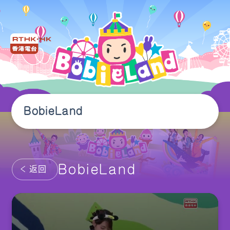
BobieLand
BobieLand
返回