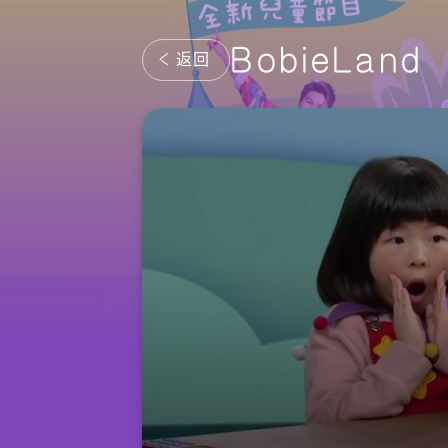
BobieLand
返回