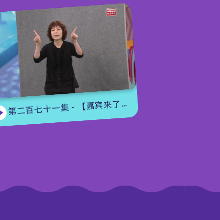
第二百七十一集 - 【嘉宾来了】用手语唱歌