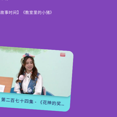
【故事时间】《教室里的小猪》
猪被老师赶出了学校，不过幸好Okie
obie 很快接纳了小猪来BobieLand 一起
玩。小猪更分享了回到猪栏的心路历程。
【冷知识】课室里的猫老师
香港有一间中学，收养了三只流浪猫，老师
和同学会轮流在「猫舍」当值，照顾猫猫。
同学们究竟从三位「猫老师」身上学到什么
知识？
编导：吴诺雯
第二百七十四集 - 《花神的奖励》下集