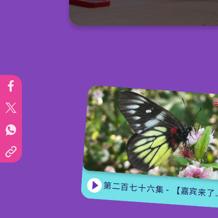
0
seconds
of
15
minutes,
7
seconds
Volume
90%
第二百七十六集 - 【嘉宾来了】 蝴蝶专家