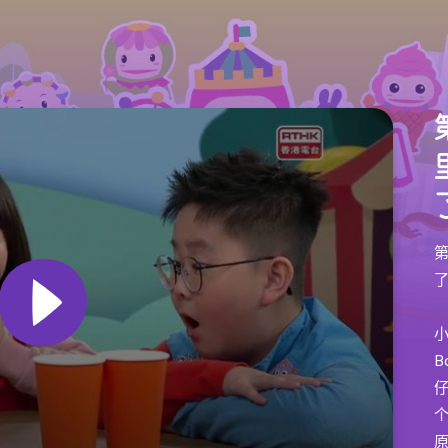
B
个
原