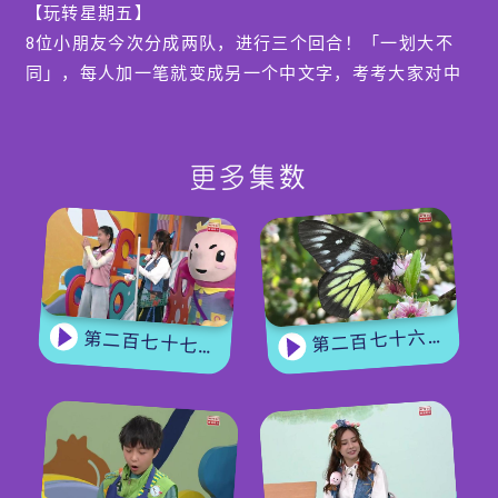
【玩转星期五】
8位小朋友今次分成两队，进行三个回合！「一划大不
同」，每人加一笔就变成另一个中文字，考考大家对中
文字的认识；「同心协力齐建造」，4人小队会合力建
造一个「金字塔」；最后「是非跳跳跳」考验各位小朋
友的即时反应和常识，胜出的一队将会获得BobieLand
更多集数
大游玩劵。
编导：吴诺雯
第二百七十六集 - 【嘉宾来了】 蝴蝶专家
第二百七十七集 - 【玩转星期五】 蝴蝶变变变