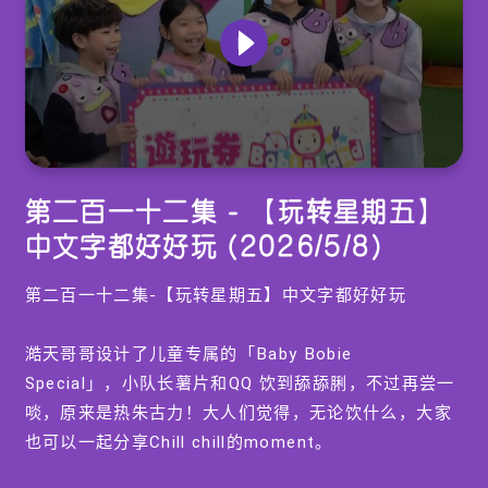
0
seconds
第二百一十二集 - 【玩转星期五】
of
0
中文字都好好玩 (2026/5/8)
seconds
第二百一十二集-【玩转星期五】中文字都好好玩
澔天哥哥设计了儿童专属的「Baby Bobie
Special」，小队长薯片和QQ 饮到舔舔脷，不过再尝一
啖，原来是热朱古力！大人们觉得，无论饮什么，大家
也可以一起分享Chill chill的moment。