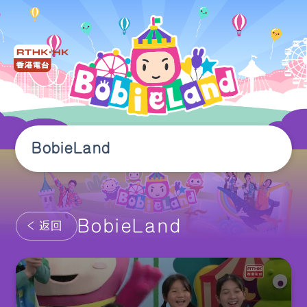
BobieLand
BobieLand
返回