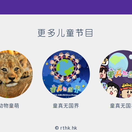
更多儿童节目
动物童萌
童真无国界
童真无国
© rthk.hk