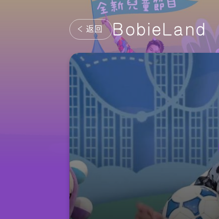
BobieLand
返回