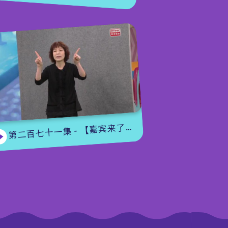
着。这回特别复杂，维修员用了三小时才把
被困的人救出来。居民都好奇观看，看哪人
不幸被困那么久，原来是小吉的爸爸。他还
带着四人的帽子，逐一归还给他们。四人终
于寻回心爱的冷帽，再次在雪地上玩耍。
编导：黄智刚
第二百七十一集 - 【嘉宾来了】用手语唱歌