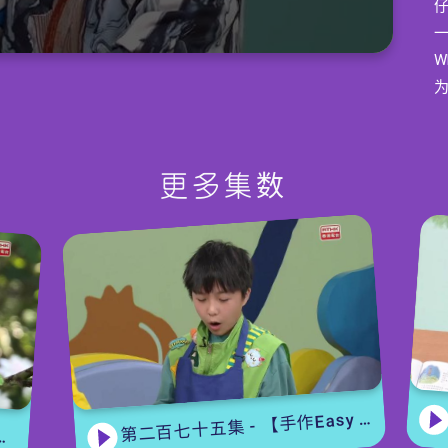
仔
W
成
W
玩
更多集数
第二百七十五集 - 【手作Easy Job】 盆栽磨菇 【Yummy Time】仲夏蝴蝶粉