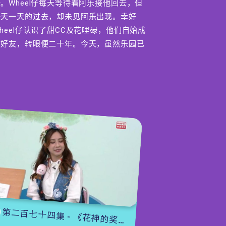
。Wheel仔每天等待着阿乐接他回去，但
一天一天的过去，却未见阿乐出现。幸好
heel仔认识了甜CC及花哩碌，他们自始成
为好友，转眼便二十年。今天，虽然乐园已
为BobieLand，Wheel仔也有了新开始，但
heel仔对人类始终不太信任，每天只管贪
贪吃。不过，Wheel仔仍然把阿乐的头盔
收藏在失物认领处，暗暗思念着阿乐。
【故事时间】《帽子失踪事件》下
今次集继续有细猫应智越为大家分享《帽子
失踪事件》。派对完了，场景转回菲菲、小
汤、米娅和可可的旧式住宅。那里虽然有电
梯，但居民都情愿多行楼梯，因为电梯经常
损坏，需要由同住在大厦里的维修员前来拯
救。菲菲回想，后悔自己把心爱的冷帽借给
第二百七十四集 - 《花神的奖励》下集
小吉爸爸变魔术。第二天，电梯又再次卡