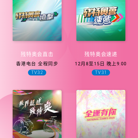
残特奥会直击
残特奥会速递
香港电台 全程同步
12月8至15日 晚上9:00
TV32
TV31