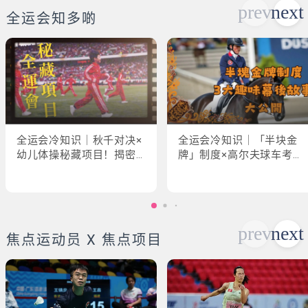
全运会知多啲
全运会冷知识｜秋千对决×
全运会冷知识｜「半块金
幼儿体操秘藏项目！揭密
牌」制度×高尔夫球车考牌
「破41项世界纪录」惊人
奇规！3大趣味幕后故事大
现场
公开
焦点运动员 X 焦点项目