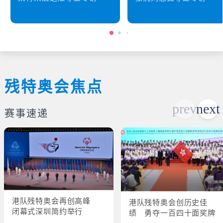
残特奥会焦点
赛事速递
港队残特奥会再创高峰
港队残特奥会创历史佳
闭幕式深圳简约举行
绩 勇夺一百四十面奖牌