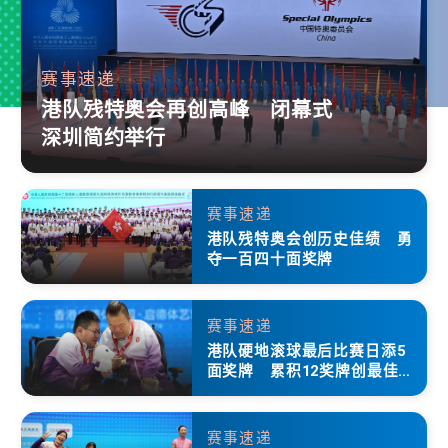
赛事速递
港队残特奥会再创高峰 闭幕式
深圳简约举行
赛事速递
港队残特奥会创历史佳绩 勇
夺一百四十面奖牌
赛事速递
港队硬地滚球最后比赛日添5
面奖牌 累积12奖牌创最佳成
绩
赛事速递