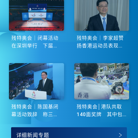
残特奥会｜闭幕活动
残特奥会｜李家超赞
在深圳举行 下届由
扬香港运动员表现卓
湖南省主办
越 展现非凡斗志
残特奥会｜陈国基闭
残特奥会│港队共取
幕活动致辞 称三地
140面奖牌 其中包
谱写大湾区融合新篇
括51金
章
详细新闻专题