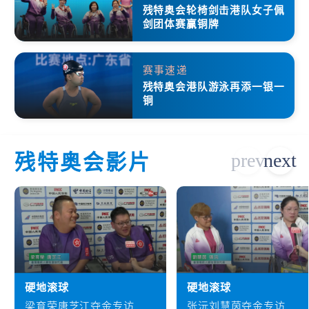
残特奥会轮椅剑击港队女子佩
剑团体赛赢铜牌
赛事速递
残特奥会港队游泳再添一银一
铜
残特奥会影片
硬地滚球
硬地滚球
梁育荣唐芝江夺金专访
张沅刘慧茵夺金专访