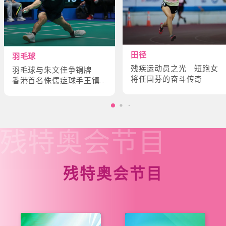
田径
羽毛球
残疾运动员之光 短跑女
羽毛球与朱文佳争铜牌
将任国芬的奋斗传奇
香港首名侏儒症球手王镇
炎的奋斗故事
残特奥会
节目
残特奥会节目