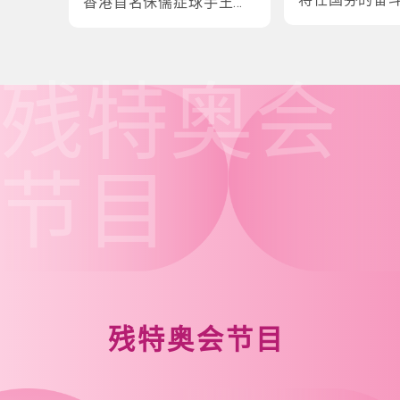
香港首名侏儒症球手王镇
炎的奋斗故事
残特奥会
节目
残特奥会节目