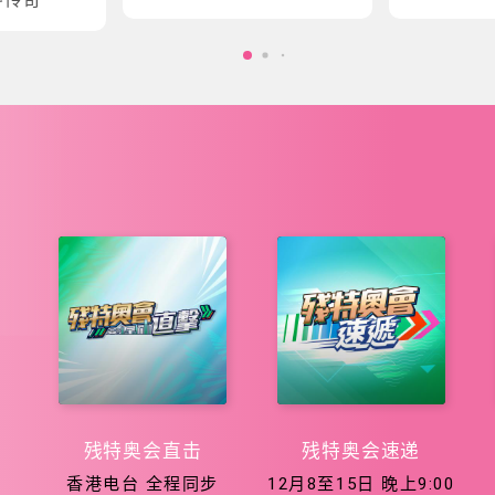
会五大泳项
会征程
残特奥会直击
残特奥会速递
香港电台 全程同步
12月8至15日 晚上9:00