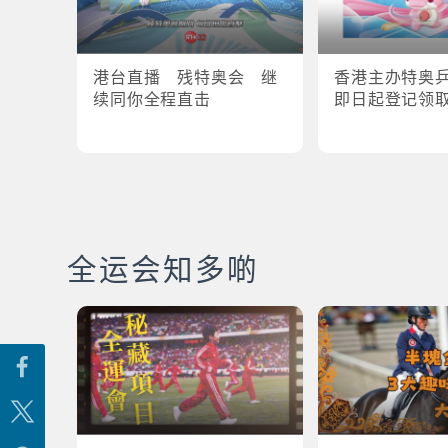
港台直播 残特奥会 继
香港主办特奥
续同你全程直击
即日起登记领
全运会知多啲