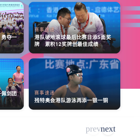
赛事速递
 勇夺一
港队硬地滚球最后比赛日添5面奖
牌 累积12奖牌创最佳成绩
赛事速递
子佩剑团
残特奥会港队游泳再添一银一铜