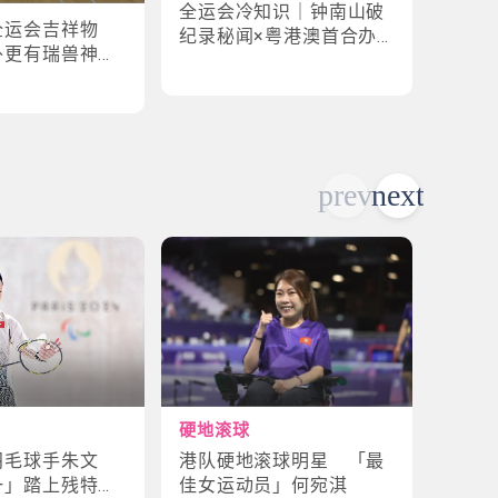
全运会冷知识｜钟南山破
全运
全运会吉祥物
纪录秘闻×粤港澳首合办
手×1
外更有瑞兽神话
渊源！揭密赛场3大趣味
纪录
故事
硬地滚球
轮椅
港队硬地滚球明星 「最
残特
羽毛球手朱文
佳女运动员」何宛淇
山体
一」踏上残特奥