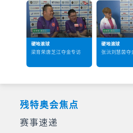
硬地滚球
硬地滚球
梁育荣唐芝江夺金专访
张沅刘慧茵夺
残特奥会焦点
赛事速递