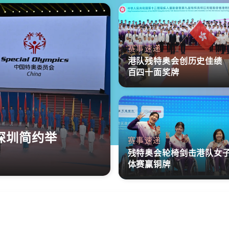
赛事速递
港队残特奥会创历史佳绩
百四十面奖牌
深圳简约举
赛事速递
残特奥会轮椅剑击港队女
体赛赢铜牌