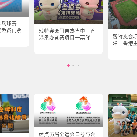
乒乓球赛
取免费门票
残特奥会门票热售中 香
残特奥会
港承办竞赛项目一票睇所
睇 香港
有场次
轮椅剑击
盘点历届全运会口号与会