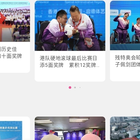
创历史佳
四十面奖牌
残特奥会
港队硬地滚球最后比赛日
子佩剑团
添5面奖牌 累积12奖牌
创最佳成绩