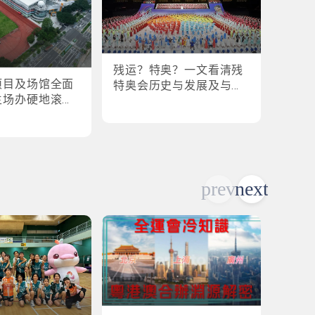
残运？特奥？一文看清残
盘点
项目及场馆全面
特奥会历史与发展及与全
奥会
主场办硬地滚球
运会的关系
各横扫
乒乓球