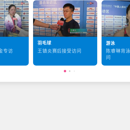
羽毛球
游泳
王镇炎赛后接受访问
金专访
陈睿琳背
问