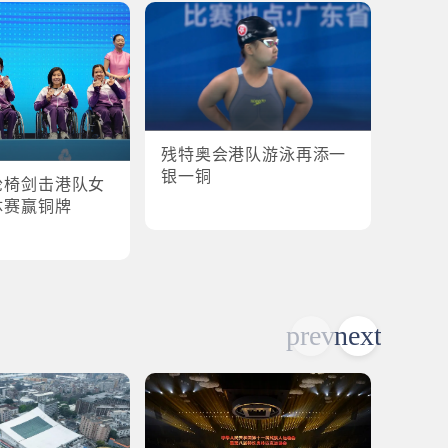
残特奥会港队游泳再添一
残特奥
银一铜
轮椅剑击港队女
港队
体赛赢铜牌