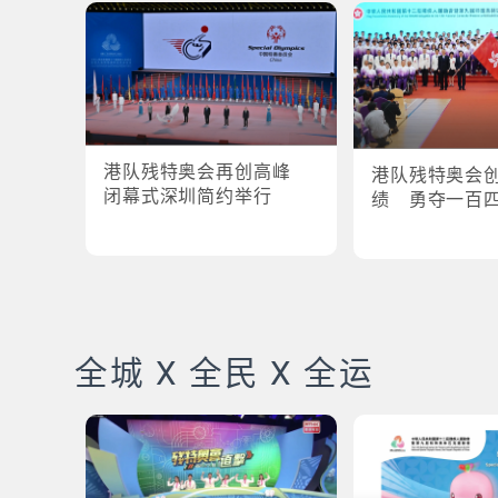
港队残特奥会再创高峰
港队残特奥会
闭幕式深圳简约举行
绩 勇夺一百
全城 X 全民 X 全运