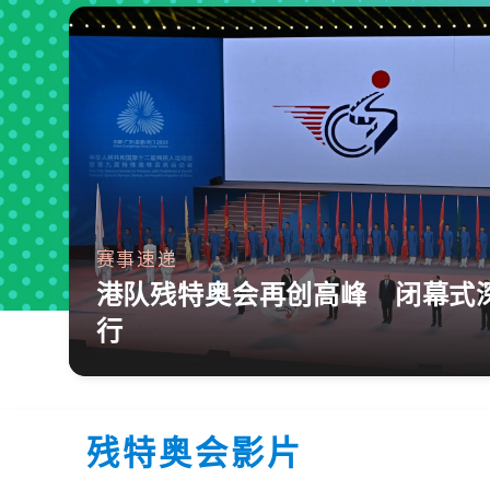
赛事速递
港队残特奥会再创高峰 闭幕式
行
残特奥会影片