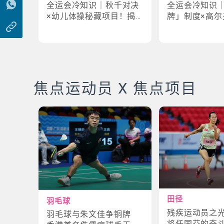
全运会冷知识｜秋千对决
全运会冷知识
×幼儿体操秘藏项目！揭
牌」制度×高尔
密「破41项世界纪录」惊
牌奇规！3大趣
人现场
事大公开
焦点运动员 X 焦点项目
田径
羽毛球
残疾运动员之
羽毛球与朱文佳争铜牌
将任国芬的奋