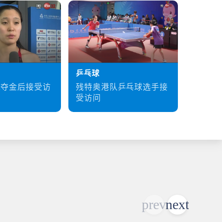
乒乓球
硬地滚
残特奥港队乒乓球选手接
梁育荣
泳夺金后接受访
受访问