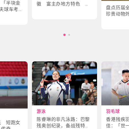
｜「半块金
徽 富主办地方特色 数
盘点历届
夫球车考
字设计更具创意
珍贵动物
味幕后故
角色
游泳
羽毛球
陈睿琳的非凡泳路：巴黎
香港残疾
光 短跑女
残奥创纪录，备战残特奥
佳：「世
斗传奇