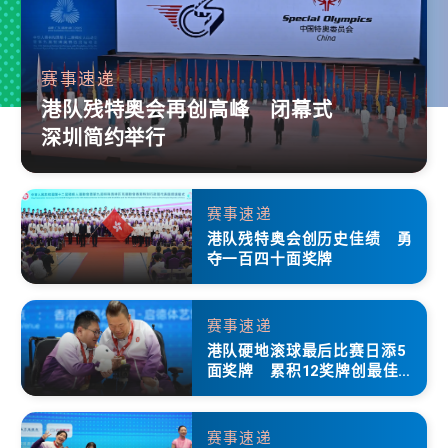
赛事速递
港队残特奥会再创高峰 闭幕式
深圳简约举行
赛事速递
港队残特奥会创历史佳绩 勇
夺一百四十面奖牌
赛事速递
港队硬地滚球最后比赛日添5
面奖牌 累积12奖牌创最佳成
绩
赛事速递