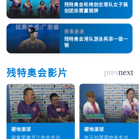
残特奥会轮椅剑击港队女子佩
剑团体赛赢铜牌
赛事速递
残特奥会港队游泳再添一银一
铜
残特奥会影片
硬地滚球
硬地滚球
梁育荣唐芝江夺金专访
张沅刘慧茵夺金专访