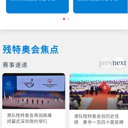
残特奥会焦点
赛事速递
港队残特奥会再创高峰
港队残特奥会创历史佳
闭幕式深圳简约举行
绩 勇夺一百四十面奖牌