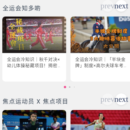
全运会知多啲
全运会冷知识｜秋千对决×
全运会冷知识｜「半块金
幼儿体操秘藏项目！揭密
牌」制度×高尔夫球车考牌
「破41项世界纪录」惊人
奇规！3大趣味幕后故事大
现场
公开
焦点运动员 X 焦点项目