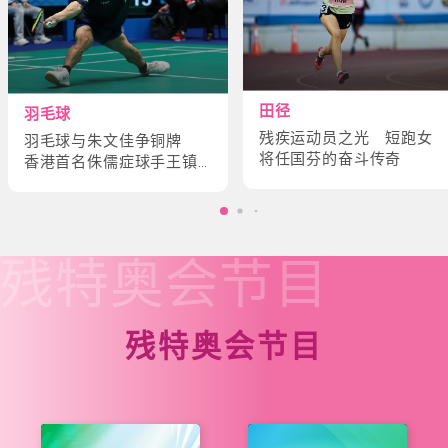
田径
羽毛球
残疾运动员之光 短跑女
羽毛球与朱文佳争铜牌
将任国芬的奋斗传奇
香港首名侏儒症球手王镇
炎的奋斗故事
残特奥会
节目
残特奥会节目