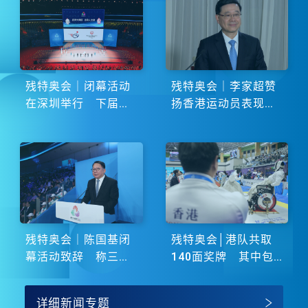
残特奥会｜闭幕活动
残特奥会｜李家超赞
在深圳举行 下届由
扬香港运动员表现卓
湖南省主办
越 展现非凡斗志
残特奥会｜陈国基闭
残特奥会│港队共取
幕活动致辞 称三地
140面奖牌 其中包
谱写大湾区融合新篇
括51金
章
详细新闻专题