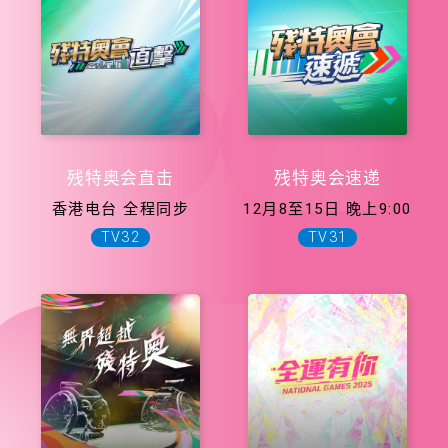
残特奥会直击
残特奥会速递
香港电台 全程同步
12月8至15日 晚上9:00
TV32
TV31