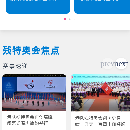
残特奥会焦点
赛事速递
港队残特奥会再创高峰
港队残特奥会创历史佳
闭幕式深圳简约举行
绩 勇夺一百四十面奖牌