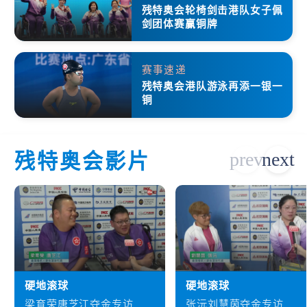
残特奥会轮椅剑击港队女子佩
剑团体赛赢铜牌
赛事速递
残特奥会港队游泳再添一银一
铜
残特奥会影片
硬地滚球
硬地滚球
梁育荣唐芝江夺金专访
张沅刘慧茵夺金专访