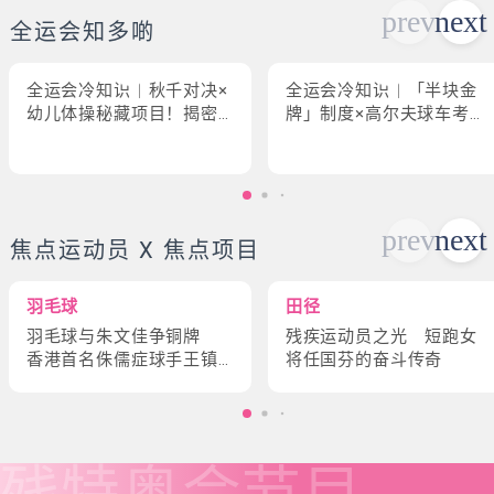
全运会知多啲
全运会冷知识｜秋千对决×
全运会冷知识｜「半块金
幼儿体操秘藏项目！揭密
牌」制度×高尔夫球车考牌
「破41项世界纪录」惊人
奇规！3大趣味幕后故事大
现场
公开
焦点运动员 X 焦点项目
羽毛球
田径
羽毛球与朱文佳争铜牌
残疾运动员之光 短跑女
香港首名侏儒症球手王镇
将任国芬的奋斗传奇
炎的奋斗故事
残特奥会
节目