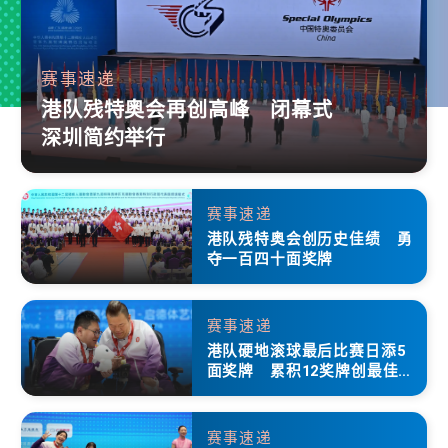
赛事速递
港队残特奥会再创高峰 闭幕式
深圳简约举行
赛事速递
港队残特奥会创历史佳绩 勇
夺一百四十面奖牌
赛事速递
港队硬地滚球最后比赛日添5
面奖牌 累积12奖牌创最佳成
绩
赛事速递