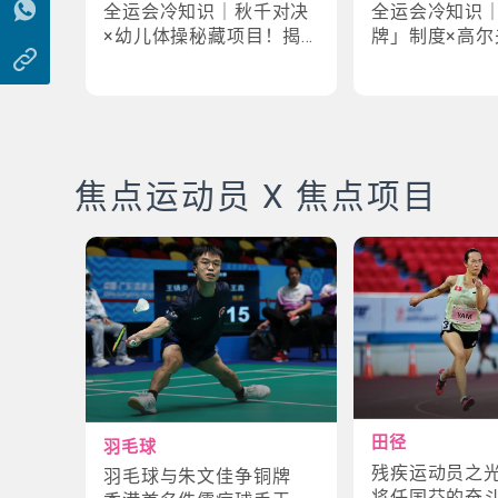
全运会冷知识｜秋千对决
全运会冷知识
×幼儿体操秘藏项目！揭
牌」制度×高尔
密「破41项世界纪录」惊
牌奇规！3大趣
人现场
事大公开
焦点运动员 X 焦点项目
田径
羽毛球
残疾运动员之
羽毛球与朱文佳争铜牌
将任国芬的奋