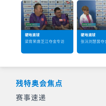
硬地滚球
硬地滚球
梁育荣唐芝江夺金专访
张沅刘慧茵夺
残特奥会焦点
赛事速递