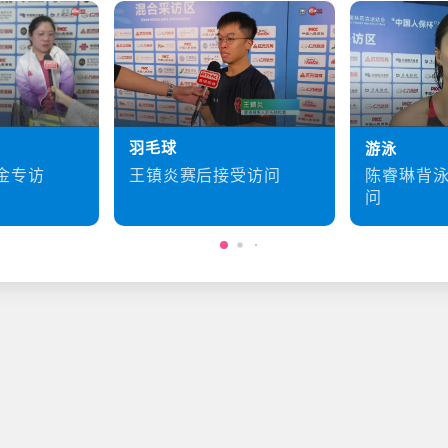
羽毛球
游泳
王镇炎赛后接受访问
金专访
陈睿琳背
问