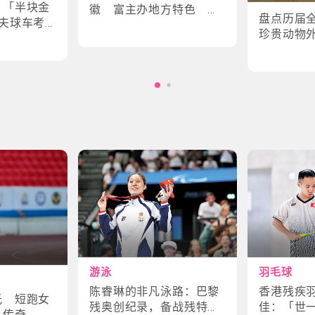
｜「半块金
徽 富主办地方特色 数
盘点历届
夫球车考
字设计更具创意
珍贵动物
味幕后故
角色
游泳
羽毛球
陈睿琳的非凡泳路：巴黎
香港残疾
光 短跑女
残奥创纪录，备战残特奥
佳：「世
斗传奇