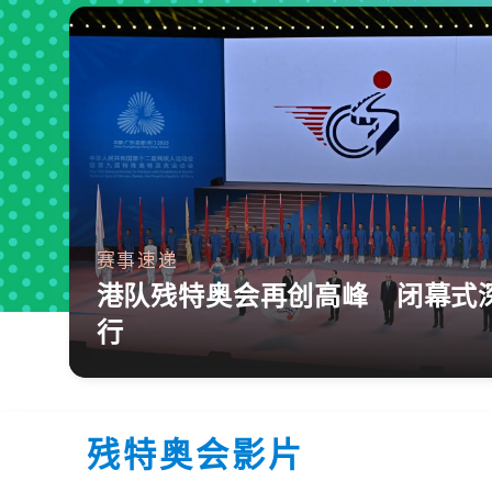
赛事速递
港队残特奥会再创高峰 闭幕式
行
残特奥会影片