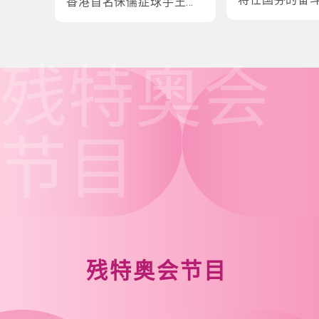
香港首名侏儒症球手王镇
炎的奋斗故事
残特奥会
节目
残特奥会节目