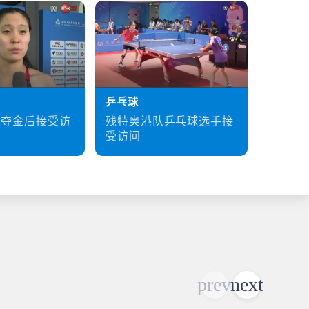
乒乓球
硬地滚
残特奥港队乒乓球选手接
梁育荣
泳夺金后接受访
受访问