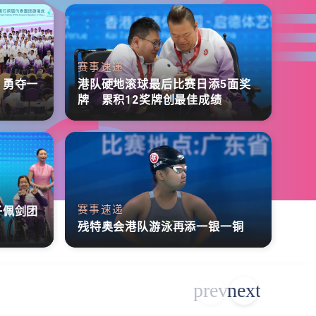
赛事速递
 勇夺一
港队硬地滚球最后比赛日添5面奖
牌 累积12奖牌创最佳成绩
赛事速递
子佩剑团
残特奥会港队游泳再添一银一铜