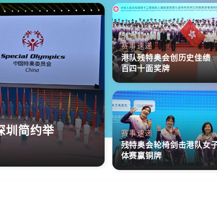
赛事速递
港队残特奥会创历史佳绩
百四十面奖牌
深圳简约举
赛事速递
残特奥会轮椅剑击港队女
体赛赢铜牌