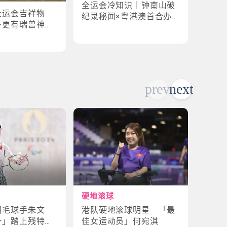
全运会冷知识｜钟南山破
全运
全运会吉祥物
纪录秘闻×粤港澳首合办
手×1
外更有瑞兽神话
渊源！揭密赛场3大趣味
纪录
故事
硬地滚球
轮椅
港队硬地滚球明星 「最
残特
羽毛球手朱文
佳女运动员」何宛淇
山体
一」踏上残特奥