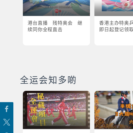
港台直播 残特奥会 继
香港主办特奥
续同你全程直击
即日起登记领
全运会知多啲