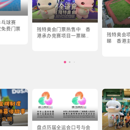
乒乓球赛
取免费门票
残特奥会门票热售中 香
残特奥会
港承办竞赛项目一票睇所
睇 香港
有场次
轮椅剑击
盘点历届全运会口号与会