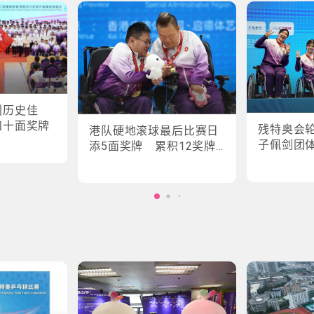
创历史佳
四十面奖牌
残特奥会
港队硬地滚球最后比赛日
子佩剑团
添5面奖牌 累积12奖牌
创最佳成绩