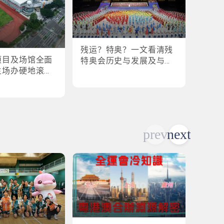
残运？特奥？一文看清残
盘点
项目及场馆全面
特奥会历史与发展及与全
奥会
主场办硬地滚球
运会的关系
各横扫
乒乓球