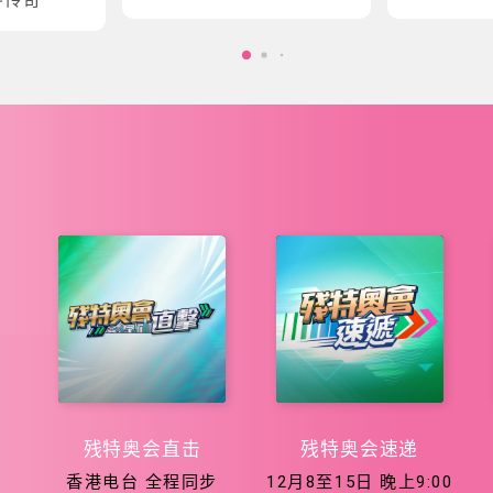
会五大泳项
会征程
残特奥会直击
残特奥会速递
香港电台 全程同步
12月8至15日 晚上9:00