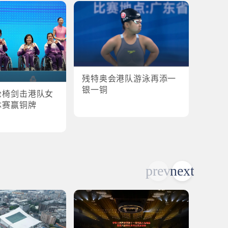
残特奥
港队
残特奥会港队游泳再添一
银一铜
轮椅剑击港队女
体赛赢铜牌