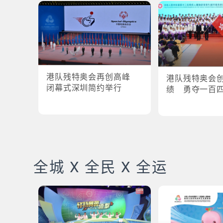
港队残特奥会再创高峰
港队残特奥会
闭幕式深圳简约举行
绩 勇夺一百
全城 X 全民 X 全运