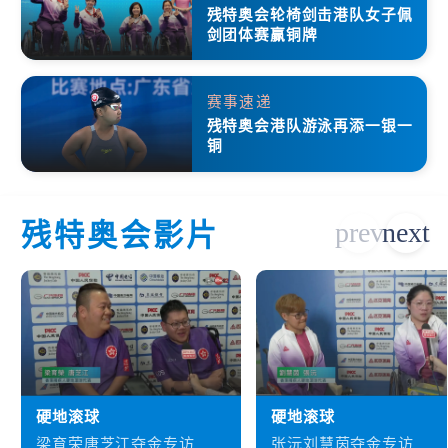
残特奥会轮椅剑击港队女子佩
剑团体赛赢铜牌
赛事速递
残特奥会港队游泳再添一银一
铜
残特奥会影片
硬地滚球
硬地滚球
梁育荣唐芝江夺金专访
张沅刘慧茵夺金专访