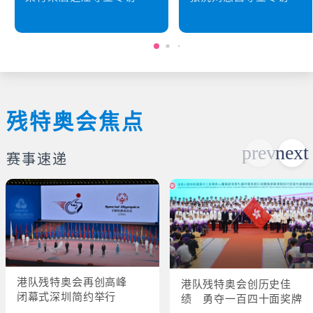
残特奥会焦点
赛事速递
港队残特奥会再创高峰
港队残特奥会创历史佳
闭幕式深圳简约举行
绩 勇夺一百四十面奖牌