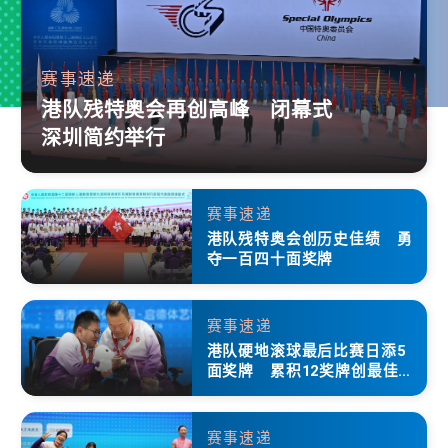
赛事速递
港队残特奥会再创高峰 闭幕式
深圳简约举行
赛事速递
港队残特奥会创历史佳绩 勇
夺一百四十面奖牌
赛事速递
港队硬地滚球最后比赛日添5
面奖牌 累积12奖牌创最佳成
绩
赛事速递