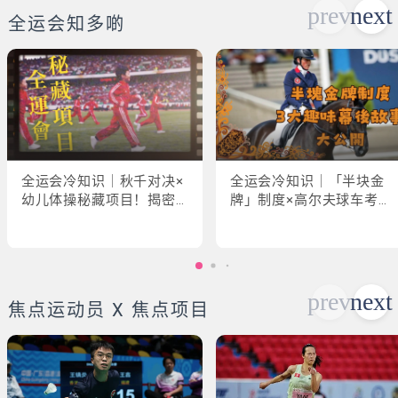
全运会知多啲
全运会冷知识｜秋千对决×
全运会冷知识｜「半块金
幼儿体操秘藏项目！揭密
牌」制度×高尔夫球车考牌
「破41项世界纪录」惊人
奇规！3大趣味幕后故事大
现场
公开
焦点运动员 X 焦点项目