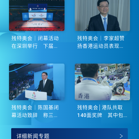
残特奥会｜闭幕活动
残特奥会｜李家超赞
在深圳举行 下届由
扬香港运动员表现卓
湖南省主办
越 展现非凡斗志
残特奥会｜陈国基闭
残特奥会│港队共取
幕活动致辞 称三地
140面奖牌 其中包
谱写大湾区融合新篇
括51金
章
详细新闻专题