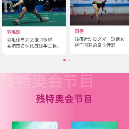
田径
羽毛球
残疾运动员之光 短跑女
羽毛球与朱文佳争铜牌
将任国芬的奋斗传奇
香港首名侏儒症球手王镇
炎的奋斗故事
残特奥会
节目
残特奥会节目