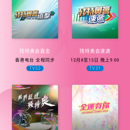
残特奥会直击
残特奥会速递
香港电台 全程同步
12月8至15日 晚上9:00
TV32
TV31