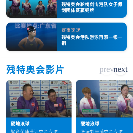
残特奥会轮椅剑击港队女子佩
剑团体赛赢铜牌
赛事速递
残特奥会港队游泳再添一银一
铜
残特奥会影片
硬地滚球
硬地滚球
梁育荣唐芝江夺金专访
张沅刘慧茵夺金专访