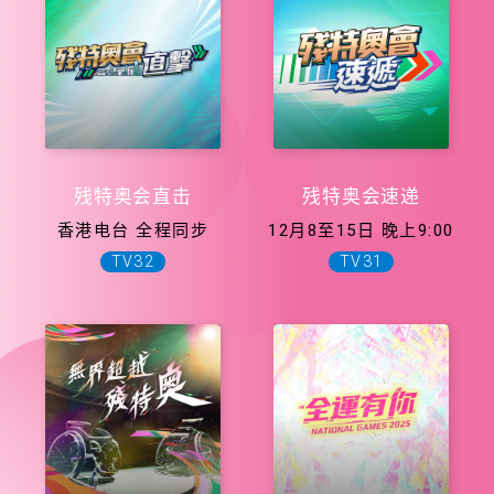
残特奥会直击
残特奥会速递
香港电台 全程同步
12月8至15日 晚上9:00
TV32
TV31