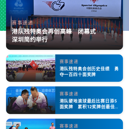
赛事速递
港队残特奥会再创高峰 闭幕式
深圳简约举行
赛事速递
港队残特奥会创历史佳绩 勇
夺一百四十面奖牌
赛事速递
港队硬地滚球最后比赛日添5
面奖牌 累积12奖牌创最佳成
绩
赛事速递