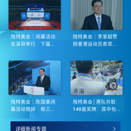
残特奥会｜闭幕活动
残特奥会｜李家超赞
在深圳举行 下届由
扬香港运动员表现卓
湖南省主办
越 展现非凡斗志
残特奥会｜陈国基闭
残特奥会│港队共取
幕活动致辞 称三地
140面奖牌 其中包
谱写大湾区融合新篇
括51金
章
详细新闻专题