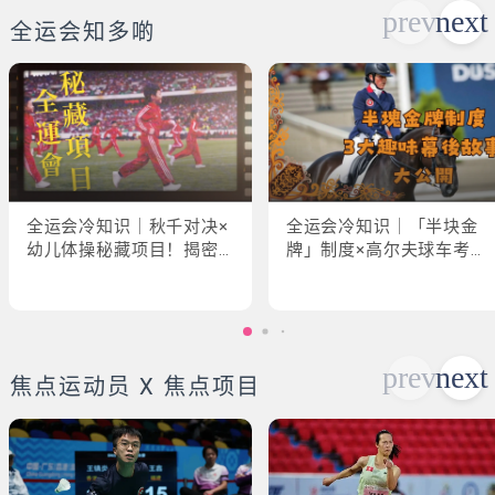
全运会知多啲
全运会冷知识｜秋千对决×
全运会冷知识｜「半块金
幼儿体操秘藏项目！揭密
牌」制度×高尔夫球车考牌
「破41项世界纪录」惊人
奇规！3大趣味幕后故事大
现场
公开
焦点运动员 X 焦点项目