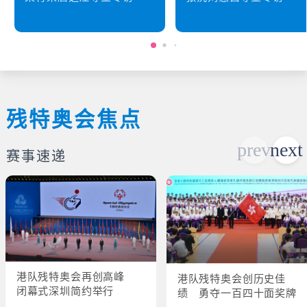
残特奥会焦点
赛事速递
港队残特奥会再创高峰
港队残特奥会创历史佳
闭幕式深圳简约举行
绩 勇夺一百四十面奖牌