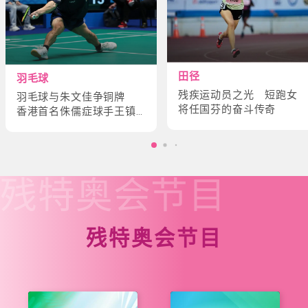
田径
羽毛球
残疾运动员之光 短跑女
羽毛球与朱文佳争铜牌
将任国芬的奋斗传奇
香港首名侏儒症球手王镇
炎的奋斗故事
残特奥会
节目
残特奥会节目