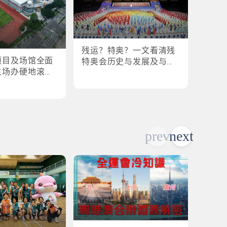
残运？特奥？一文看清残
盘点
项目及场馆全面
特奥会历史与发展及与全
奥会
主场办硬地滚球
运会的关系
各横扫
乒乓球