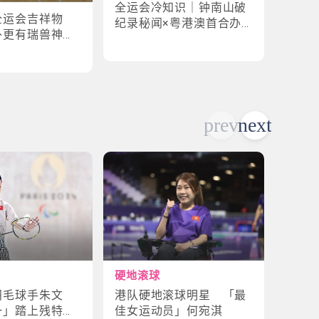
全运会冷知识｜钟南山破
全运
全运会吉祥物
纪录秘闻×粤港澳首合办
手×1
外更有瑞兽神话
渊源！揭密赛场3大趣味
纪录
故事
硬地滚球
轮椅
港队硬地滚球明星 「最
残特
羽毛球手朱文
佳女运动员」何宛淇
山体
一」踏上残特奥