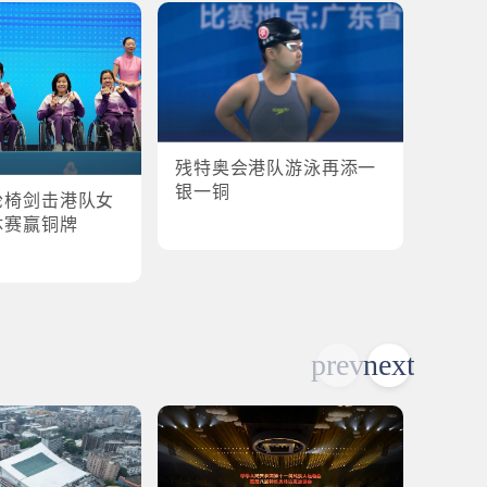
残特奥会港队游泳再添一
残特奥
银一铜
轮椅剑击港队女
港队
体赛赢铜牌