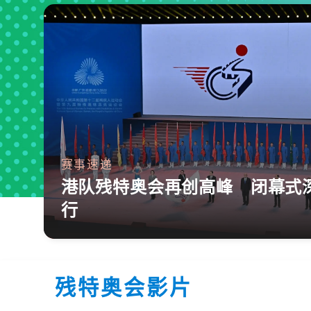
赛事速递
港队残特奥会再创高峰 闭幕式
行
残特奥会影片