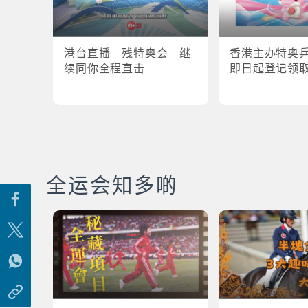
港台直播 残特奥会 继
香港主办特奥
续同你全程直击
即日起登记领
全运会知多啲