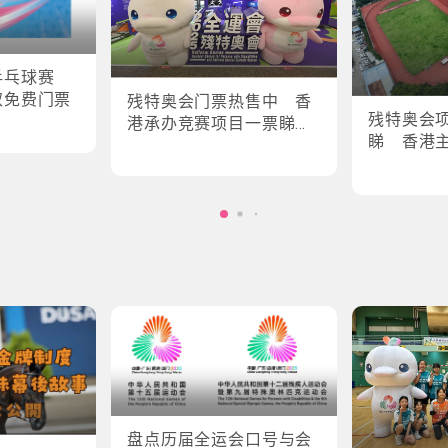
乒乓球赛
取免费门票
残特奥会门票热售中 香
残特奥会
港承办竞赛项目一票睇所
睇 香港
有场次
轮椅剑击
盘点历届全运会口号与会