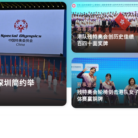
赛事速递
港队残特奥会创历史佳绩
百四十面奖牌
深圳简约举
赛事速递
残特奥会轮椅剑击港队女
体赛赢铜牌