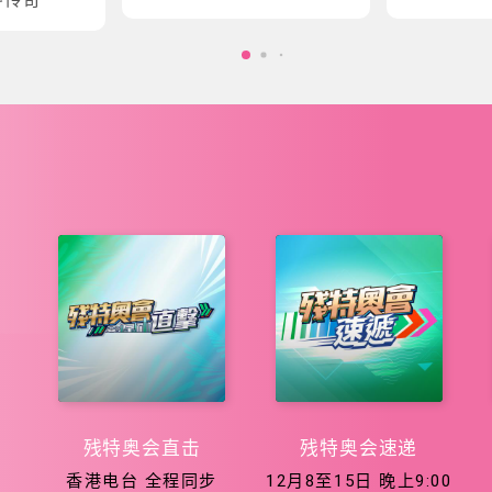
会五大泳项
会征程
残特奥会直击
残特奥会速递
香港电台 全程同步
12月8至15日 晚上9:00