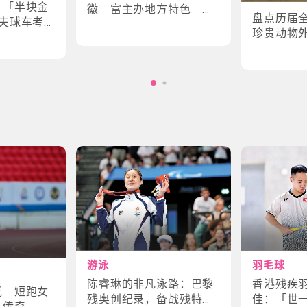
｜「半块金
徽 富主办地方特色 数
盘点历届
夫球车考
字设计更具创意
珍贵动物
味幕后故
角色
游泳
羽毛球
陈睿琳的非凡泳路：巴黎
香港残疾
光 短跑女
残奥创纪录，备战残特奥
佳：「世
斗传奇