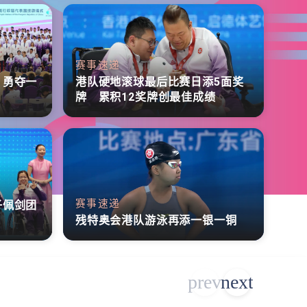
赛事速递
 勇夺一
港队硬地滚球最后比赛日添5面奖
牌 累积12奖牌创最佳成绩
赛事速递
子佩剑团
残特奥会港队游泳再添一银一铜