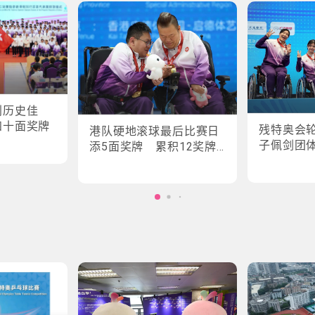
创历史佳
四十面奖牌
残特奥会
港队硬地滚球最后比赛日
子佩剑团
添5面奖牌 累积12奖牌
创最佳成绩