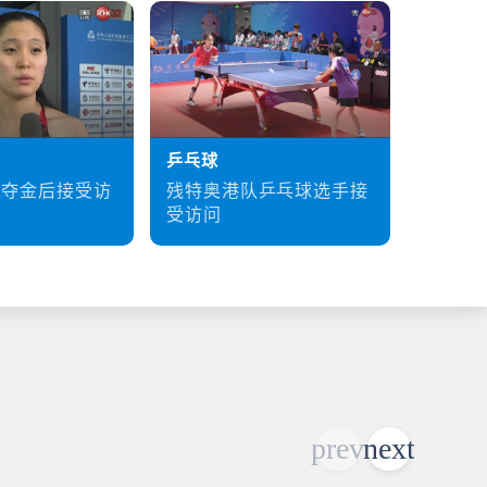
乒乓球
硬地滚
残特奥港队乒乓球选手接
梁育荣
泳夺金后接受访
受访问