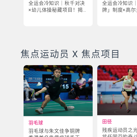
全运会冷知识｜秋千对决
全运会冷知识
×幼儿体操秘藏项目！揭
牌」制度×高尔
密「破41项世界纪录」惊
牌奇规！3大趣
人现场
事大公开
焦点运动员 X 焦点项目
田径
羽毛球
残疾运动员之
羽毛球与朱文佳争铜牌
将任国芬的奋