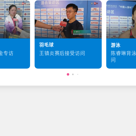
羽毛球
游泳
王镇炎赛后接受访问
金专访
陈睿琳背
问