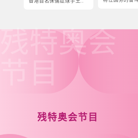
香港首名侏儒症球手王镇
炎的奋斗故事
残特奥会
节目
残特奥会节目