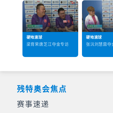
硬地滚球
硬地滚球
梁育荣唐芝江夺金专访
张沅刘慧茵夺
残特奥会焦点
赛事速递