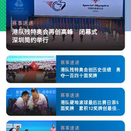
赛事速递
港队残特奥会再创高峰 闭幕式
深圳简约举行
赛事速递
港队残特奥会创历史佳绩 勇
夺一百四十面奖牌
赛事速递
港队硬地滚球最后比赛日添5
面奖牌 累积12奖牌创最佳成
绩
赛事速递