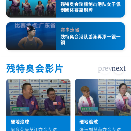
残特奥会轮椅剑击港队女子佩
剑团体赛赢铜牌
赛事速递
残特奥会港队游泳再添一银一
铜
残特奥会影片
硬地滚球
硬地滚球
梁育荣唐芝江夺金专访
张沅刘慧茵夺金专访