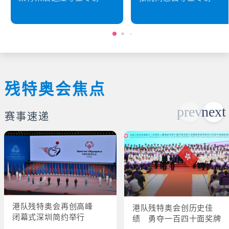
残特奥会焦点
赛事速递
港队残特奥会再创高峰
港队残特奥会创历史佳
闭幕式深圳简约举行
绩 勇夺一百四十面奖牌