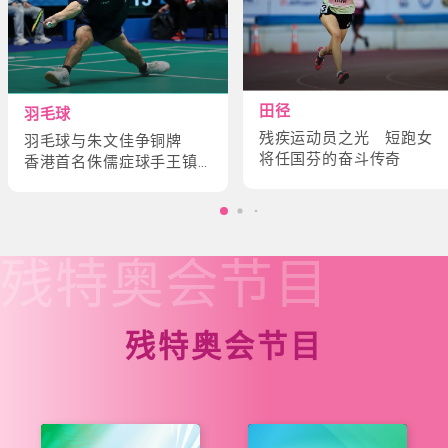
田径
羽毛球
残疾运动员之光 短跑女
羽毛球与朱文佳争铜牌
将任国芬的奋斗传奇
香港首名侏儒症球手王镇
炎的奋斗故事
残特奥会
节目
残特奥会节目