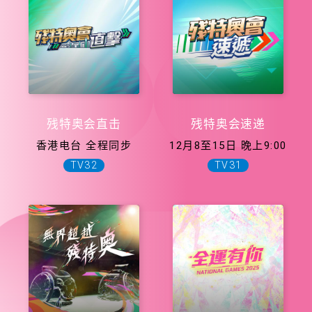
残特奥会直击
残特奥会速递
香港电台 全程同步
12月8至15日 晚上9:00
TV32
TV31