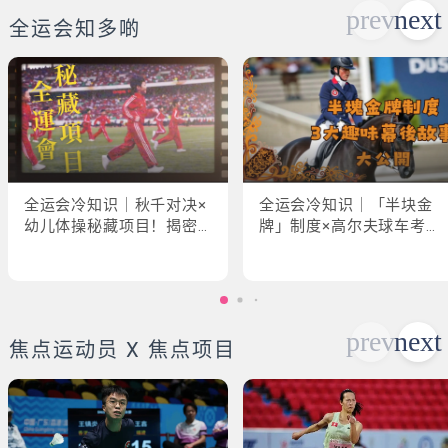
全运会知多啲
全运会冷知识｜秋千对决×
全运会冷知识｜「半块金
幼儿体操秘藏项目！揭密
牌」制度×高尔夫球车考牌
「破41项世界纪录」惊人
奇规！3大趣味幕后故事大
现场
公开
焦点运动员 X 焦点项目