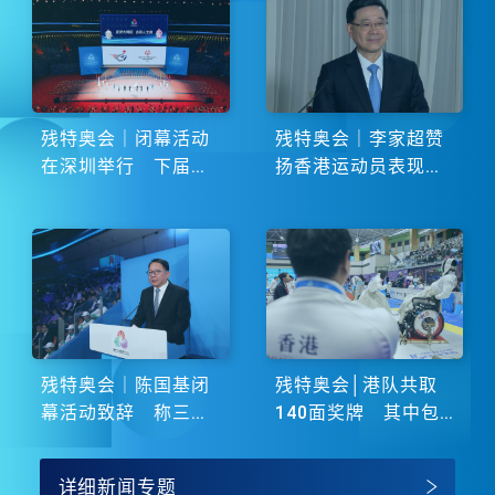
残特奥会｜闭幕活动
残特奥会｜李家超赞
在深圳举行 下届由
扬香港运动员表现卓
湖南省主办
越 展现非凡斗志
残特奥会｜陈国基闭
残特奥会│港队共取
幕活动致辞 称三地
140面奖牌 其中包
谱写大湾区融合新篇
括51金
章
详细新闻专题