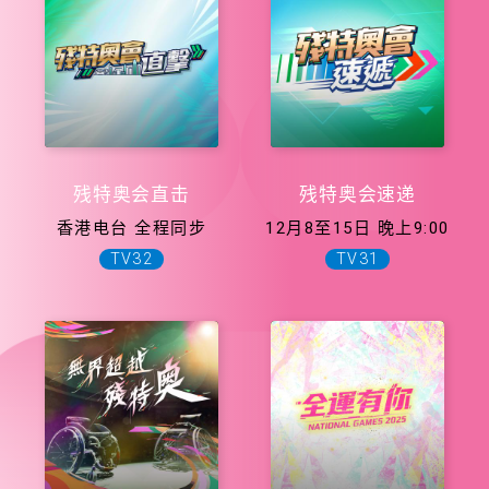
残特奥会直击
残特奥会速递
香港电台 全程同步
12月8至15日 晚上9:00
TV32
TV31