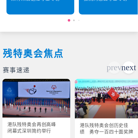
残特奥会焦点
赛事速递
港队残特奥会再创高峰
港队残特奥会创历史佳
闭幕式深圳简约举行
绩 勇夺一百四十面奖牌