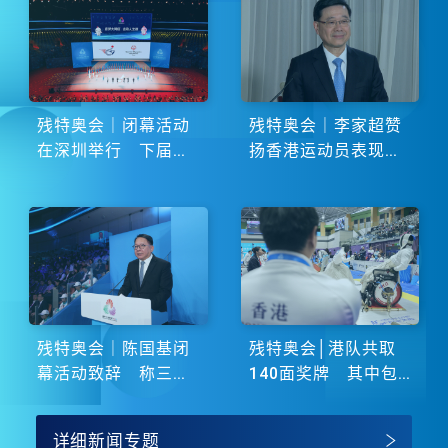
残特奥会｜闭幕活动
残特奥会｜李家超赞
在深圳举行 下届由
扬香港运动员表现卓
湖南省主办
越 展现非凡斗志
残特奥会｜陈国基闭
残特奥会│港队共取
幕活动致辞 称三地
140面奖牌 其中包
谱写大湾区融合新篇
括51金
章
详细新闻专题