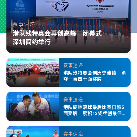
赛事速递
港队残特奥会再创高峰 闭幕式
深圳简约举行
赛事速递
港队残特奥会创历史佳绩 勇
夺一百四十面奖牌
赛事速递
港队硬地滚球最后比赛日添5
面奖牌 累积12奖牌创最佳成
绩
赛事速递