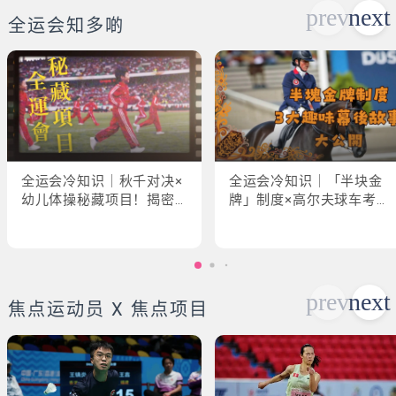
全运会知多啲
全运会冷知识｜秋千对决×
全运会冷知识｜「半块金
幼儿体操秘藏项目！揭密
牌」制度×高尔夫球车考牌
「破41项世界纪录」惊人
奇规！3大趣味幕后故事大
现场
公开
焦点运动员 X 焦点项目