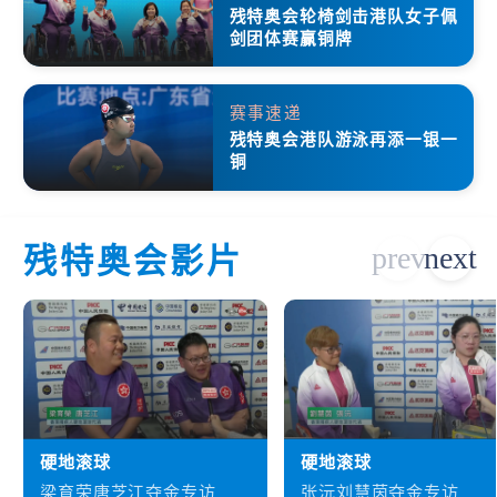
残特奥会轮椅剑击港队女子佩
剑团体赛赢铜牌
赛事速递
残特奥会港队游泳再添一银一
铜
残特奥会影片
硬地滚球
硬地滚球
梁育荣唐芝江夺金专访
张沅刘慧茵夺金专访