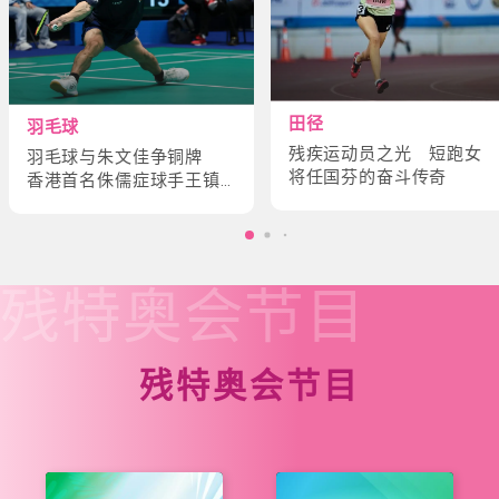
田径
羽毛球
残疾运动员之光 短跑女
羽毛球与朱文佳争铜牌
将任国芬的奋斗传奇
香港首名侏儒症球手王镇
炎的奋斗故事
残特奥会
节目
残特奥会节目