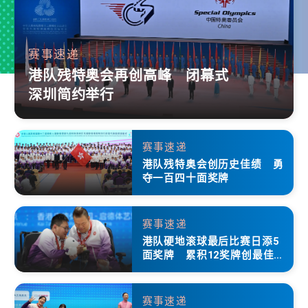
赛事速递
港队残特奥会再创高峰 闭幕式
深圳简约举行
赛事速递
港队残特奥会创历史佳绩 勇
夺一百四十面奖牌
赛事速递
港队硬地滚球最后比赛日添5
面奖牌 累积12奖牌创最佳成
绩
赛事速递