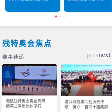
残特奥会焦点
赛事速递
港队残特奥会再创高峰
港队残特奥会创历史佳
闭幕式深圳简约举行
绩 勇夺一百四十面奖牌