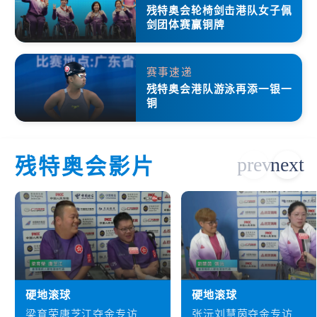
残特奥会轮椅剑击港队女子佩
剑团体赛赢铜牌
赛事速递
残特奥会港队游泳再添一银一
铜
残特奥会影片
硬地滚球
硬地滚球
梁育荣唐芝江夺金专访
张沅刘慧茵夺金专访