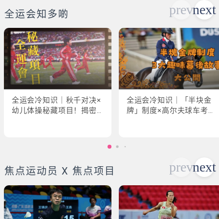
全运会知多啲
全运会冷知识｜秋千对决×
全运会冷知识｜「半块金
幼儿体操秘藏项目！揭密
牌」制度×高尔夫球车考牌
「破41项世界纪录」惊人
奇规！3大趣味幕后故事大
现场
公开
焦点运动员 X 焦点项目