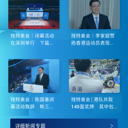
残特奥会｜闭幕活动
残特奥会｜李家超赞
在深圳举行 下届由
扬香港运动员表现卓
湖南省主办
越 展现非凡斗志
残特奥会｜陈国基闭
残特奥会│港队共取
幕活动致辞 称三地
140面奖牌 其中包
谱写大湾区融合新篇
括51金
章
详细新闻专题