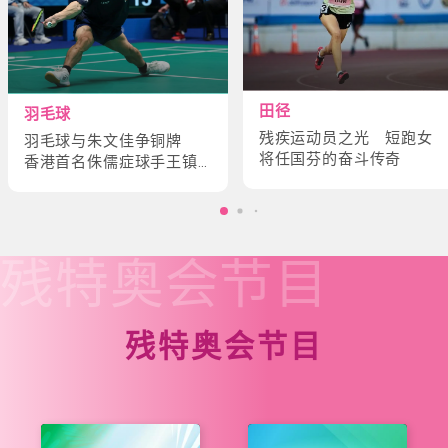
田径
羽毛球
残疾运动员之光 短跑女
羽毛球与朱文佳争铜牌
将任国芬的奋斗传奇
香港首名侏儒症球手王镇
炎的奋斗故事
残特奥会
节目
残特奥会节目