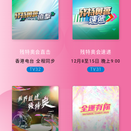
残特奥会直击
残特奥会速递
香港电台 全程同步
12月8至15日 晚上9:00
TV32
TV31