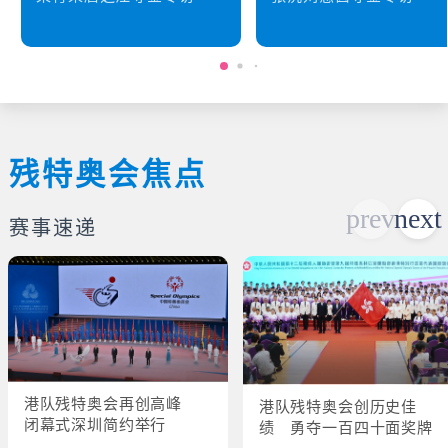
残特奥会焦点
赛事速递
港队残特奥会再创高峰
港队残特奥会创历史佳
闭幕式深圳简约举行
绩 勇夺一百四十面奖牌