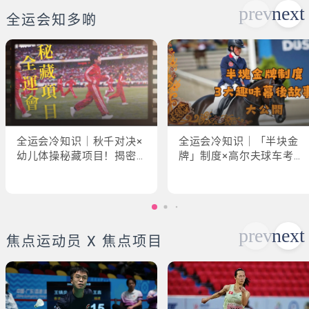
全运会知多啲
全运会冷知识｜秋千对决×
全运会冷知识｜「半块金
幼儿体操秘藏项目！揭密
牌」制度×高尔夫球车考牌
「破41项世界纪录」惊人
奇规！3大趣味幕后故事大
现场
公开
焦点运动员 X 焦点项目