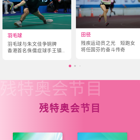
田径
羽毛球
残疾运动员之光 短跑女
羽毛球与朱文佳争铜牌
将任国芬的奋斗传奇
香港首名侏儒症球手王镇
炎的奋斗故事
残特奥会
节目
残特奥会节目