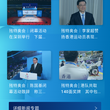
残特奥会｜闭幕活动
残特奥会｜李家超赞
在深圳举行 下届由
扬香港运动员表现卓
湖南省主办
越 展现非凡斗志
残特奥会｜陈国基闭
残特奥会│港队共取
幕活动致辞 称三地
140面奖牌 其中包
谱写大湾区融合新篇
括51金
章
详细新闻专题