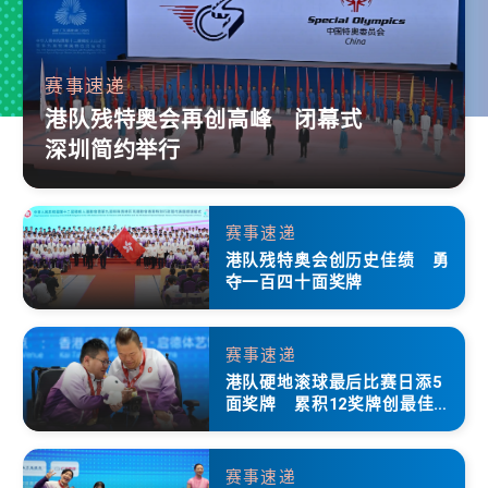
赛事速递
港队残特奥会再创高峰 闭幕式
深圳简约举行
赛事速递
港队残特奥会创历史佳绩 勇
夺一百四十面奖牌
赛事速递
港队硬地滚球最后比赛日添5
面奖牌 累积12奖牌创最佳成
绩
赛事速递