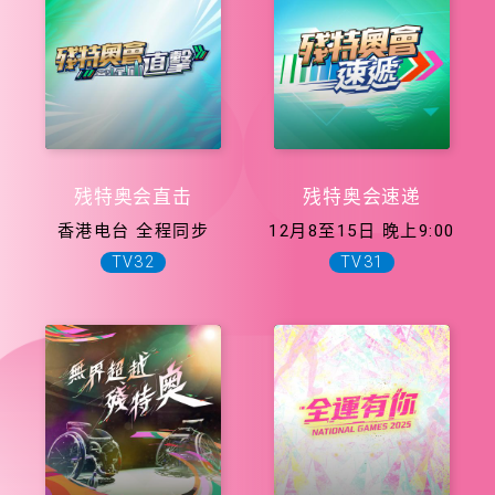
残特奥会直击
残特奥会速递
香港电台 全程同步
12月8至15日 晚上9:00
TV32
TV31