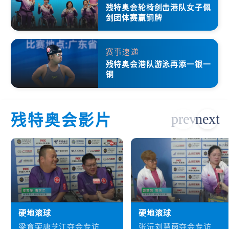
残特奥会轮椅剑击港队女子佩
剑团体赛赢铜牌
赛事速递
残特奥会港队游泳再添一银一
铜
残特奥会影片
硬地滚球
硬地滚球
梁育荣唐芝江夺金专访
张沅刘慧茵夺金专访