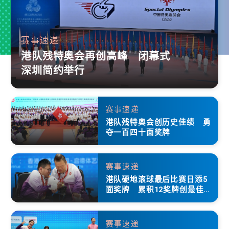
赛事速递
港队残特奥会再创高峰 闭幕式
深圳简约举行
赛事速递
港队残特奥会创历史佳绩 勇
夺一百四十面奖牌
赛事速递
港队硬地滚球最后比赛日添5
面奖牌 累积12奖牌创最佳成
绩
赛事速递