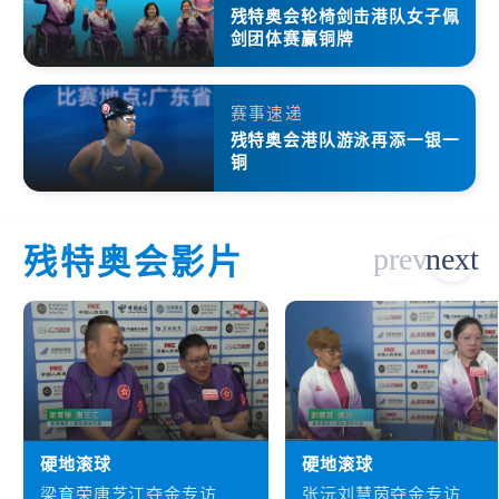
残特奥会轮椅剑击港队女子佩
剑团体赛赢铜牌
赛事速递
残特奥会港队游泳再添一银一
铜
残特奥会影片
硬地滚球
硬地滚球
梁育荣唐芝江夺金专访
张沅刘慧茵夺金专访