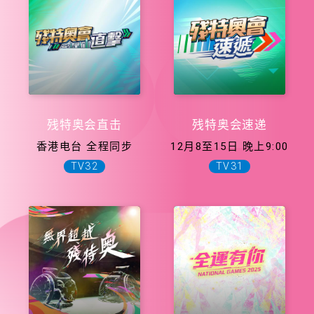
残特奥会直击
残特奥会速递
香港电台 全程同步
12月8至15日 晚上9:00
TV32
TV31