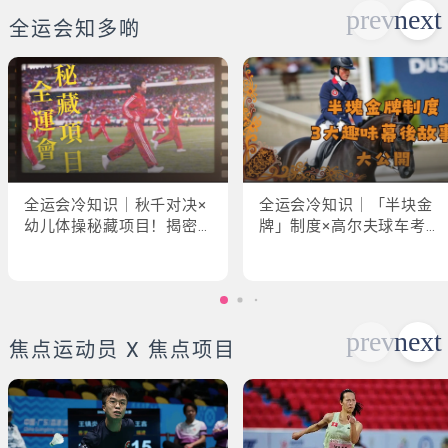
全运会知多啲
全运会冷知识｜秋千对决×
全运会冷知识｜「半块金
幼儿体操秘藏项目！揭密
牌」制度×高尔夫球车考牌
「破41项世界纪录」惊人
奇规！3大趣味幕后故事大
现场
公开
焦点运动员 X 焦点项目