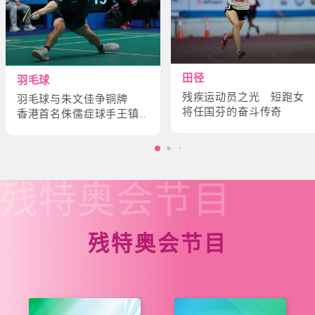
田径
羽毛球
残疾运动员之光 短跑女
羽毛球与朱文佳争铜牌
将任国芬的奋斗传奇
香港首名侏儒症球手王镇
炎的奋斗故事
残特奥会
节目
残特奥会节目