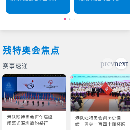
残特奥会焦点
赛事速递
港队残特奥会再创高峰
港队残特奥会创历史佳
闭幕式深圳简约举行
绩 勇夺一百四十面奖牌