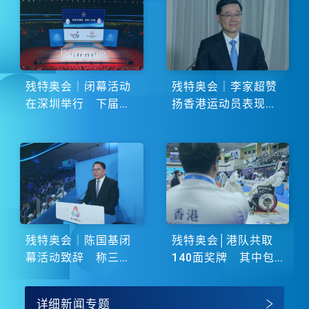
残特奥会｜闭幕活动
残特奥会｜李家超赞
在深圳举行 下届由
扬香港运动员表现卓
湖南省主办
越 展现非凡斗志
残特奥会｜陈国基闭
残特奥会│港队共取
幕活动致辞 称三地
140面奖牌 其中包
谱写大湾区融合新篇
括51金
章
详细新闻专题