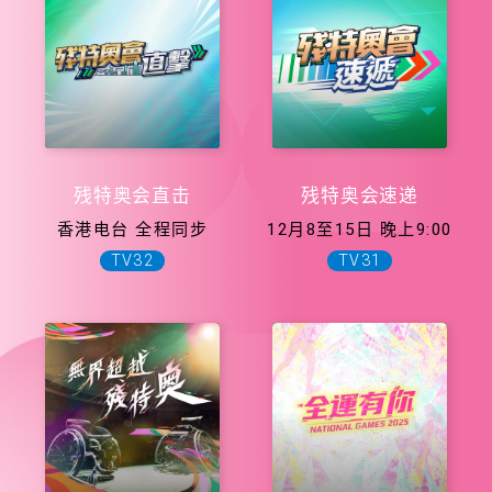
残特奥会直击
残特奥会速递
香港电台 全程同步
12月8至15日 晚上9:00
TV32
TV31