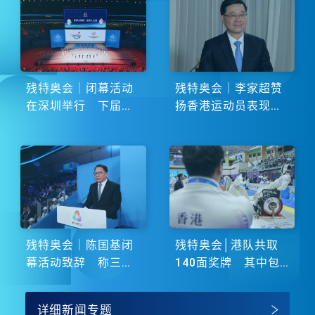
残特奥会｜闭幕活动
残特奥会｜李家超赞
在深圳举行 下届由
扬香港运动员表现卓
湖南省主办
越 展现非凡斗志
残特奥会｜陈国基闭
残特奥会│港队共取
幕活动致辞 称三地
140面奖牌 其中包
谱写大湾区融合新篇
括51金
章
详细新闻专题