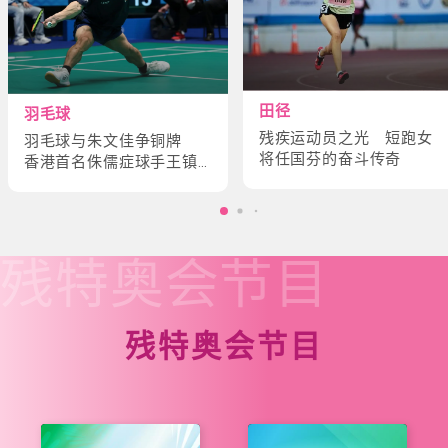
田径
羽毛球
残疾运动员之光 短跑女
羽毛球与朱文佳争铜牌
将任国芬的奋斗传奇
香港首名侏儒症球手王镇
炎的奋斗故事
残特奥会
节目
残特奥会节目