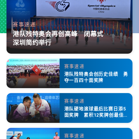
赛事速递
港队残特奥会再创高峰 闭幕式
深圳简约举行
赛事速递
港队残特奥会创历史佳绩 勇
夺一百四十面奖牌
赛事速递
港队硬地滚球最后比赛日添5
面奖牌 累积12奖牌创最佳成
绩
赛事速递