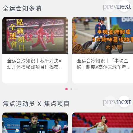
全运会知多啲
全运会冷知识｜秋千对决×
全运会冷知识｜「半块金
幼儿体操秘藏项目！揭密
牌」制度×高尔夫球车考牌
「破41项世界纪录」惊人
奇规！3大趣味幕后故事大
现场
公开
焦点运动员 X 焦点项目