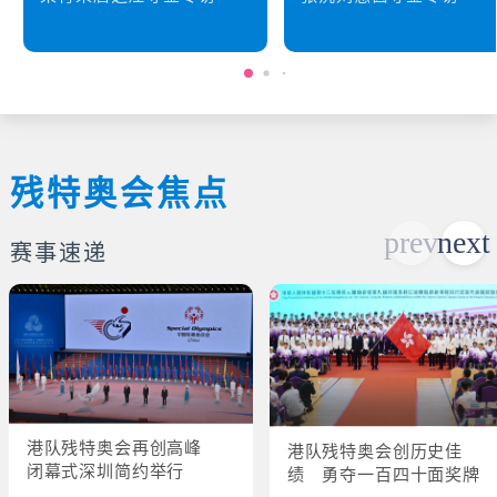
残特奥会焦点
赛事速递
港队残特奥会再创高峰
港队残特奥会创历史佳
闭幕式深圳简约举行
绩 勇夺一百四十面奖牌