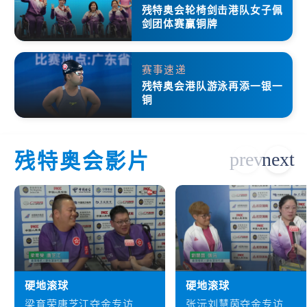
残特奥会轮椅剑击港队女子佩
剑团体赛赢铜牌
赛事速递
残特奥会港队游泳再添一银一
铜
残特奥会影片
硬地滚球
硬地滚球
梁育荣唐芝江夺金专访
张沅刘慧茵夺金专访