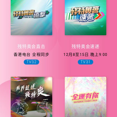
残特奥会直击
残特奥会速递
香港电台 全程同步
12月8至15日 晚上9:00
TV32
TV31