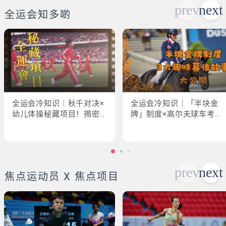
全运会知多啲
全运会冷知识｜秋千对决×
全运会冷知识｜「半块金
幼儿体操秘藏项目！揭密
牌」制度×高尔夫球车考牌
「破41项世界纪录」惊人
奇规！3大趣味幕后故事大
现场
公开
焦点运动员 X 焦点项目