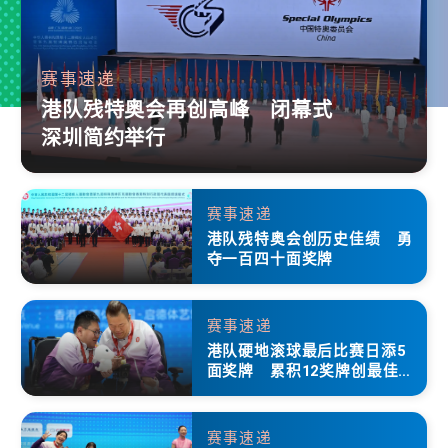
赛事速递
港队残特奥会再创高峰 闭幕式
深圳简约举行
赛事速递
港队残特奥会创历史佳绩 勇
夺一百四十面奖牌
赛事速递
港队硬地滚球最后比赛日添5
面奖牌 累积12奖牌创最佳成
绩
赛事速递