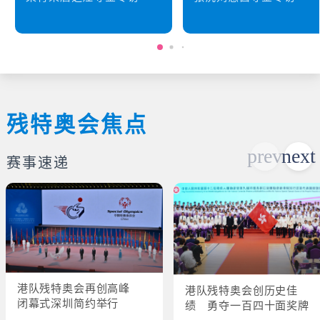
残特奥会焦点
赛事速递
港队残特奥会再创高峰
港队残特奥会创历史佳
闭幕式深圳简约举行
绩 勇夺一百四十面奖牌