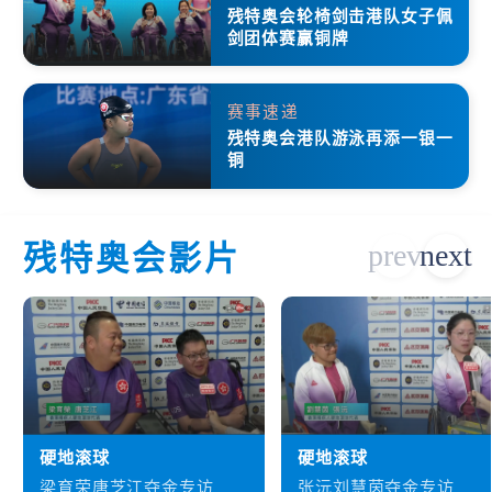
残特奥会轮椅剑击港队女子佩
剑团体赛赢铜牌
赛事速递
残特奥会港队游泳再添一银一
铜
残特奥会影片
硬地滚球
硬地滚球
梁育荣唐芝江夺金专访
张沅刘慧茵夺金专访