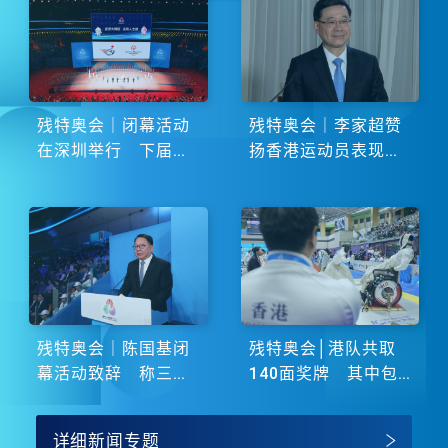
残特奥会｜闭幕活动
残特奥会｜李家超赞
在深圳举行 下届由
扬香港运动员表现卓
湖南省主办
越 展现非凡斗志
残特奥会｜陈国基闭
残特奥会│港队共取
幕活动致辞 称三地
140面奖牌 其中包
谱写大湾区融合新篇
括51金
章
详细新闻专题