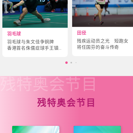
田径
羽毛球
残疾运动员之光 短跑女
羽毛球与朱文佳争铜牌
将任国芬的奋斗传奇
香港首名侏儒症球手王镇
炎的奋斗故事
残特奥会
节目
残特奥会节目