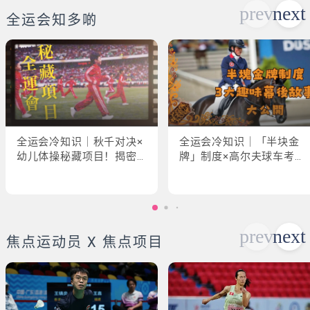
全运会知多啲
全运会冷知识｜秋千对决×
全运会冷知识｜「半块金
幼儿体操秘藏项目！揭密
牌」制度×高尔夫球车考牌
「破41项世界纪录」惊人
奇规！3大趣味幕后故事大
现场
公开
焦点运动员 X 焦点项目