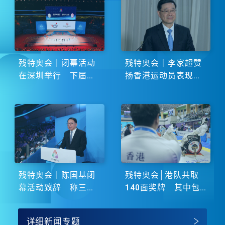
残特奥会｜闭幕活动
残特奥会｜李家超赞
在深圳举行 下届由
扬香港运动员表现卓
湖南省主办
越 展现非凡斗志
残特奥会｜陈国基闭
残特奥会│港队共取
幕活动致辞 称三地
140面奖牌 其中包
谱写大湾区融合新篇
括51金
章
详细新闻专题