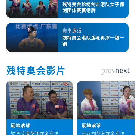
残特奥会轮椅剑击港队女子佩
剑团体赛赢铜牌
赛事速递
残特奥会港队游泳再添一银一
铜
残特奥会影片
硬地滚球
硬地滚球
梁育荣唐芝江夺金专访
张沅刘慧茵夺金专访