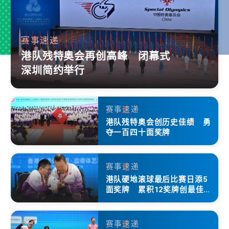
赛事速递
港队残特奥会再创高峰 闭幕式
深圳简约举行
赛事速递
港队残特奥会创历史佳绩 勇
夺一百四十面奖牌
赛事速递
港队硬地滚球最后比赛日添5
面奖牌 累积12奖牌创最佳成
绩
赛事速递