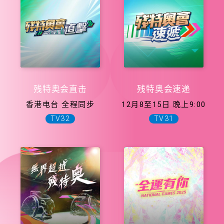
残特奥会直击
残特奥会速递
香港电台 全程同步
12月8至15日 晚上9:00
TV32
TV31