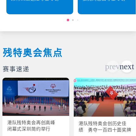
残特奥会焦点
赛事速递
港队残特奥会再创高峰
港队残特奥会创历史佳
闭幕式深圳简约举行
绩 勇夺一百四十面奖牌