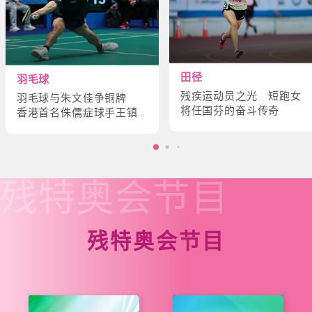
田径
羽毛球
残疾运动员之光 短跑女
羽毛球与朱文佳争铜牌
将任国芬的奋斗传奇
香港首名侏儒症球手王镇
炎的奋斗故事
残特奥会
节目
残特奥会节目