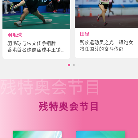
田径
羽毛球
残疾运动员之光 短跑女
羽毛球与朱文佳争铜牌
将任国芬的奋斗传奇
香港首名侏儒症球手王镇
炎的奋斗故事
残特奥会
节目
残特奥会节目