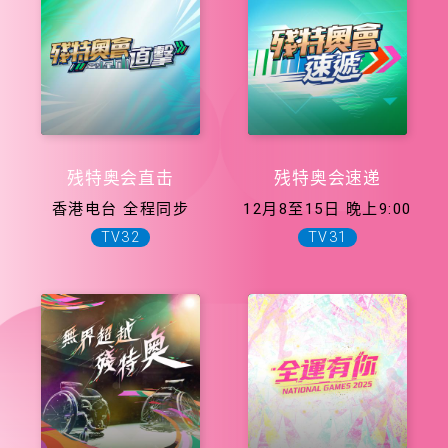
残特奥会直击
残特奥会速递
香港电台 全程同步
12月8至15日 晚上9:00
TV32
TV31