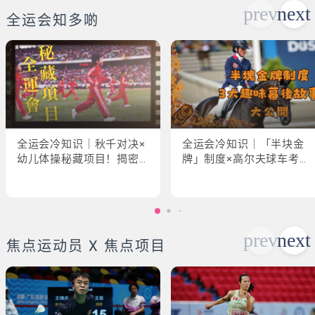
全运会知多啲
全运会冷知识｜秋千对决×
全运会冷知识｜「半块金
幼儿体操秘藏项目！揭密
牌」制度×高尔夫球车考牌
「破41项世界纪录」惊人
奇规！3大趣味幕后故事大
现场
公开
焦点运动员 X 焦点项目