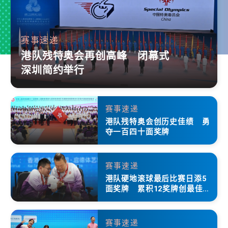
赛事速递
港队残特奥会再创高峰 闭幕式
深圳简约举行
赛事速递
港队残特奥会创历史佳绩 勇
夺一百四十面奖牌
赛事速递
港队硬地滚球最后比赛日添5
面奖牌 累积12奖牌创最佳成
绩
赛事速递