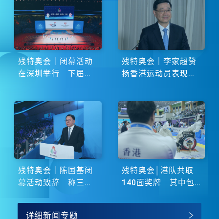
残特奥会｜闭幕活动
残特奥会｜李家超赞
在深圳举行 下届由
扬香港运动员表现卓
湖南省主办
越 展现非凡斗志
残特奥会｜陈国基闭
残特奥会│港队共取
幕活动致辞 称三地
140面奖牌 其中包
谱写大湾区融合新篇
括51金
章
详细新闻专题