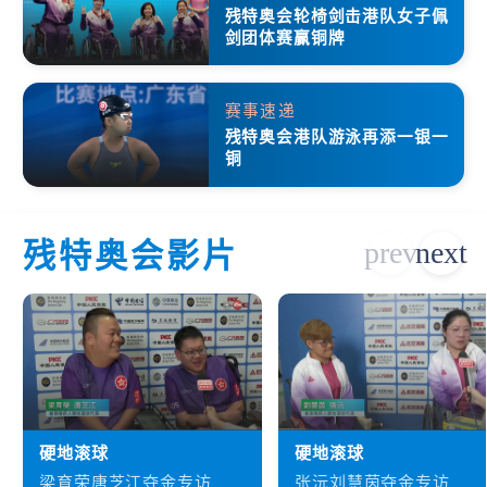
残特奥会轮椅剑击港队女子佩
剑团体赛赢铜牌
赛事速递
残特奥会港队游泳再添一银一
铜
残特奥会影片
硬地滚球
硬地滚球
梁育荣唐芝江夺金专访
张沅刘慧茵夺金专访