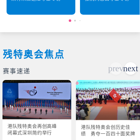
残特奥会焦点
赛事速递
港队残特奥会再创高峰
港队残特奥会创历史佳
闭幕式深圳简约举行
绩 勇夺一百四十面奖牌