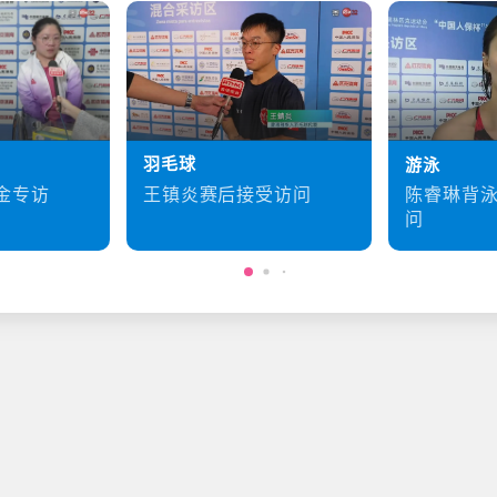
羽毛球
游泳
王镇炎赛后接受访问
金专访
陈睿琳背
问