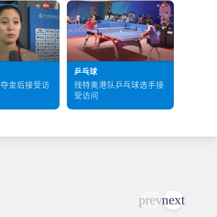
乒乓球
硬地滚
残特奥港队乒乓球选手接
梁育荣
泳夺金后接受访
受访问