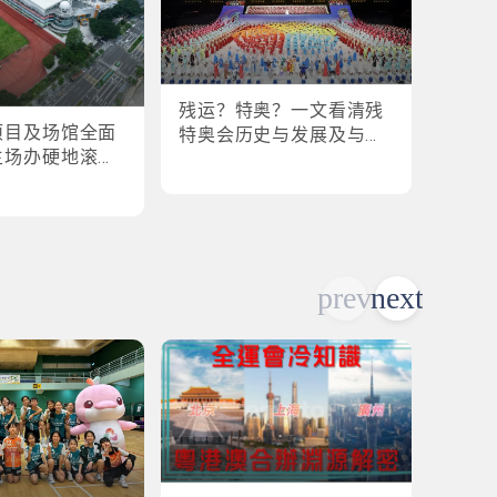
残运？特奥？一文看清残
盘点
项目及场馆全面
特奥会历史与发展及与全
奥会
主场办硬地滚球
运会的关系
各横扫
乒乓球