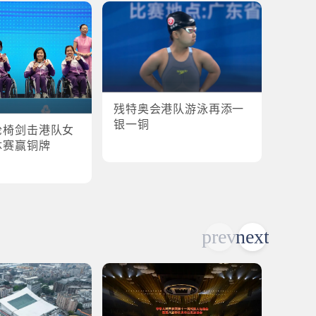
残特奥会港队游泳再添一
残特奥
银一铜
轮椅剑击港队女
港队
体赛赢铜牌