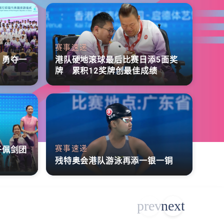
赛事速递
 勇夺一
港队硬地滚球最后比赛日添5面奖
牌 累积12奖牌创最佳成绩
赛事速递
子佩剑团
残特奥会港队游泳再添一银一铜