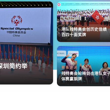
赛事速递
港队残特奥会创历史佳绩
百四十面奖牌
深圳简约举
赛事速递
残特奥会轮椅剑击港队女
体赛赢铜牌