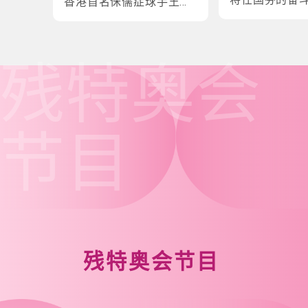
香港首名侏儒症球手王镇
炎的奋斗故事
残特奥会
节目
残特奥会节目