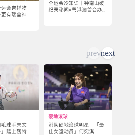
全运会冷知识｜钟南山破
全运
全运会吉祥物
纪录秘闻×粤港澳首合办
手×1
外更有瑞兽神话
渊源！揭密赛场3大趣味
纪录
故事
硬地滚球
轮椅
港队硬地滚球明星 「最
残特
羽毛球手朱文
佳女运动员」何宛淇
山体
一」踏上残特奥