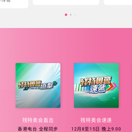
会五大泳项
会征程
残特奥会直击
残特奥会速递
香港电台 全程同步
12月8至15日 晚上9:00