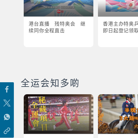
港台直播 残特奥会 继
香港主办特奥
续同你全程直击
即日起登记领
全运会知多啲