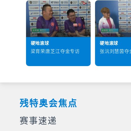
硬地滚球
硬地滚球
梁育荣唐芝江夺金专访
张沅刘慧茵夺
残特奥会焦点
赛事速递