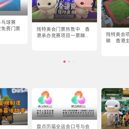
乒乓球赛
取免费门票
残特奥会门票热售中 香
残特奥会
港承办竞赛项目一票睇所
睇 香港
有场次
轮椅剑击
盘点历届全运会口号与会