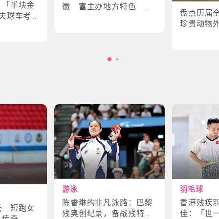
｜「半块金
徽 富主办地方特色 数
盘点历届
夫球车考
字设计更具创意
珍贵动物
味幕后故
角色
游泳
羽毛球
陈睿琳的非凡泳路：巴黎
香港残疾
光 短跑女
残奥创纪录，备战残特奥
佳：「世
斗传奇