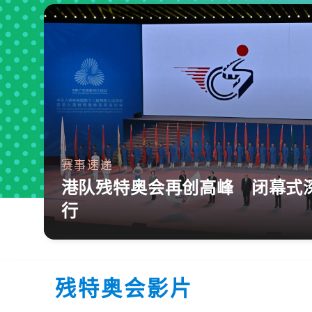
赛事速递
港队残特奥会再创高峰 闭幕式
行
残特奥会影片