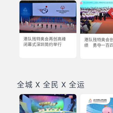
港队残特奥会再创高峰
港队残特奥会
闭幕式深圳简约举行
绩 勇夺一百
全城 X 全民 X 全运