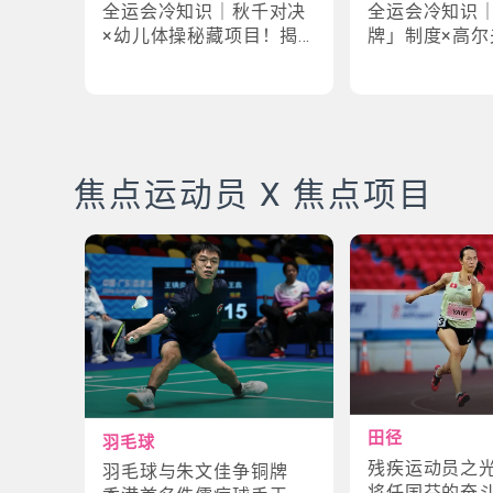
全运会冷知识｜秋千对决
全运会冷知识
×幼儿体操秘藏项目！揭
牌」制度×高尔
密「破41项世界纪录」惊
牌奇规！3大趣
人现场
事大公开
焦点运动员 X 焦点项目
田径
羽毛球
残疾运动员之
羽毛球与朱文佳争铜牌
将任国芬的奋