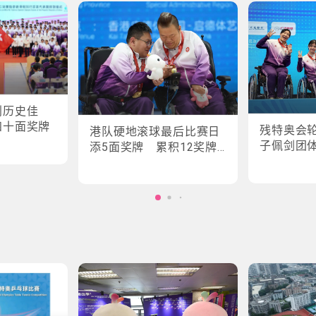
创历史佳
四十面奖牌
残特奥会
港队硬地滚球最后比赛日
子佩剑团
添5面奖牌 累积12奖牌
创最佳成绩