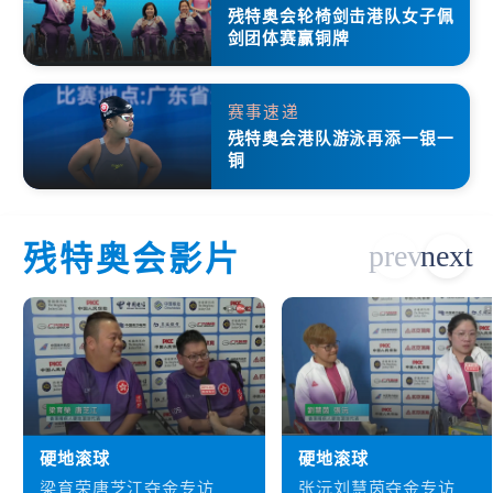
残特奥会轮椅剑击港队女子佩
剑团体赛赢铜牌
赛事速递
残特奥会港队游泳再添一银一
铜
残特奥会影片
硬地滚球
硬地滚球
梁育荣唐芝江夺金专访
张沅刘慧茵夺金专访