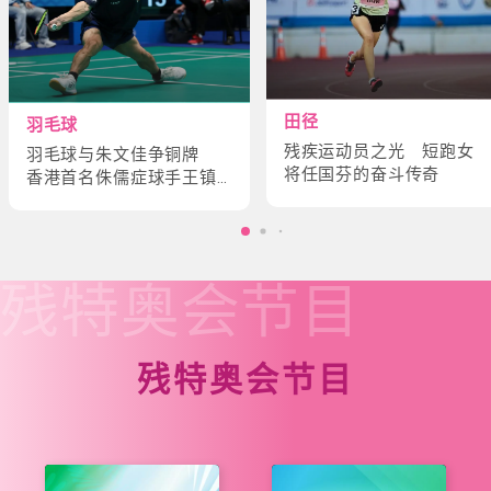
田径
羽毛球
残疾运动员之光 短跑女
羽毛球与朱文佳争铜牌
将任国芬的奋斗传奇
香港首名侏儒症球手王镇
炎的奋斗故事
残特奥会
节目
残特奥会节目