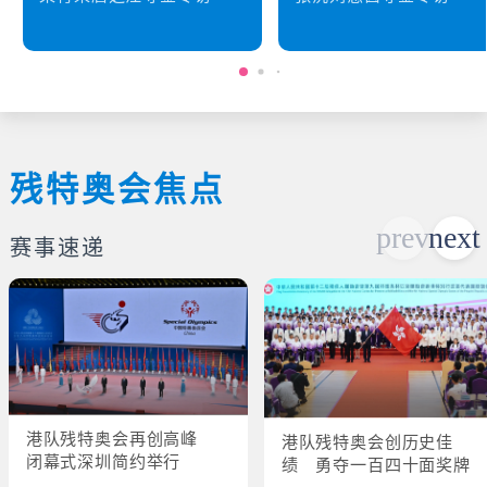
残特奥会焦点
赛事速递
港队残特奥会再创高峰
港队残特奥会创历史佳
闭幕式深圳简约举行
绩 勇夺一百四十面奖牌