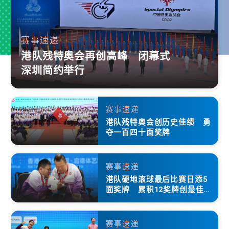
赛事速递
港队残特奥会再创高峰 闭幕式
深圳简约举行
赛事速递
港队残特奥会创历史佳绩 勇
夺一百四十面奖牌
赛事速递
港队硬地滚球最后比赛日添5
面奖牌 累积12奖牌创最佳成
绩
赛事速递