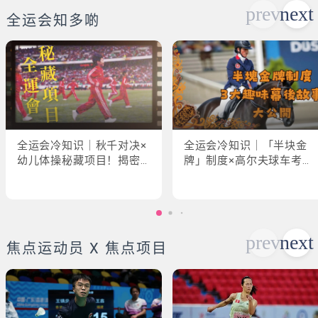
全运会知多啲
全运会冷知识｜秋千对决×
全运会冷知识｜「半块金
幼儿体操秘藏项目！揭密
牌」制度×高尔夫球车考牌
「破41项世界纪录」惊人
奇规！3大趣味幕后故事大
现场
公开
焦点运动员 X 焦点项目