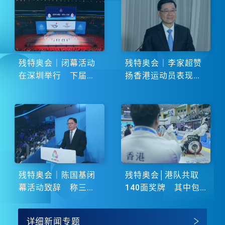
残特奥会｜闭幕活动
残特奥会｜李家超赞
在深圳举行 下届由
扬香港运动员表现卓
湖南省主办
越 展现非凡斗志
残特奥会｜陈国基闭
残特奥会│港队共取
幕活动致辞 称三地
140面奖牌 其中包
谱写大湾区融合新篇
括51金
章
详细新闻专题