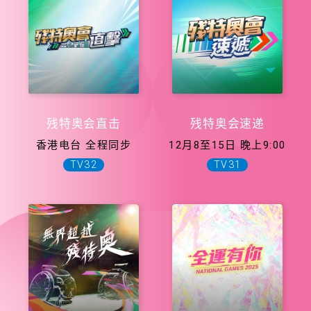
残特奥会直击
残特奥会速递
香港电台 全程同步
12月8至15日 晚上9:00
TV32
TV31