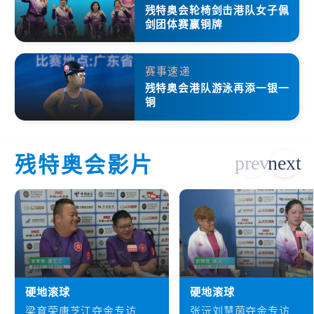
残特奥会轮椅剑击港队女子佩
剑团体赛赢铜牌
赛事速递
残特奥会港队游泳再添一银一
铜
残特奥会影片
硬地滚球
硬地滚球
梁育荣唐芝江夺金专访
张沅刘慧茵夺金专访