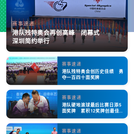
赛事速递
港队残特奥会再创高峰 闭幕式
深圳简约举行
赛事速递
港队残特奥会创历史佳绩 勇
夺一百四十面奖牌
赛事速递
港队硬地滚球最后比赛日添5
面奖牌 累积12奖牌创最佳成
绩
赛事速递