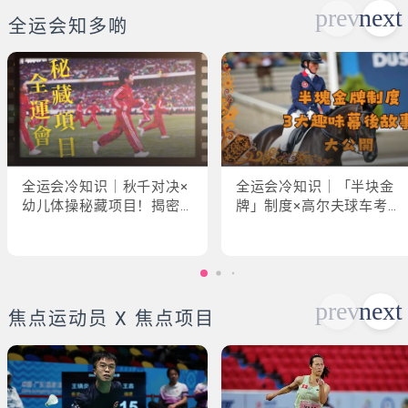
全运会知多啲
全运会冷知识｜秋千对决×
全运会冷知识｜「半块金
幼儿体操秘藏项目！揭密
牌」制度×高尔夫球车考牌
「破41项世界纪录」惊人
奇规！3大趣味幕后故事大
现场
公开
焦点运动员 X 焦点项目