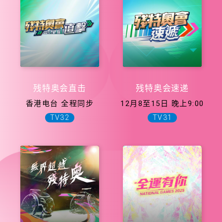
残特奥会直击
残特奥会速递
香港电台 全程同步
12月8至15日 晚上9:00
TV32
TV31