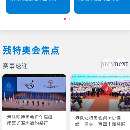
残特奥会焦点
赛事速递
港队残特奥会再创高峰
港队残特奥会创历史佳
闭幕式深圳简约举行
绩 勇夺一百四十面奖牌