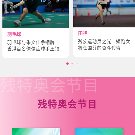
田径
羽毛球
残疾运动员之光 短跑女
羽毛球与朱文佳争铜牌
将任国芬的奋斗传奇
香港首名侏儒症球手王镇
炎的奋斗故事
残特奥会
节目
残特奥会节目