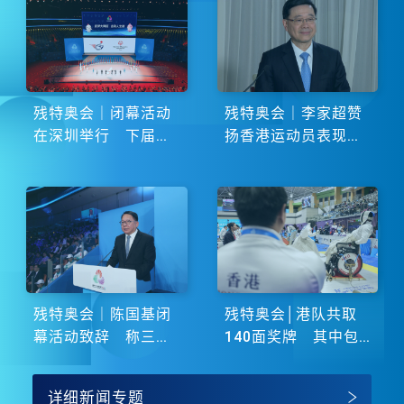
残特奥会｜闭幕活动
残特奥会｜李家超赞
在深圳举行 下届由
扬香港运动员表现卓
湖南省主办
越 展现非凡斗志
残特奥会｜陈国基闭
残特奥会│港队共取
幕活动致辞 称三地
140面奖牌 其中包
谱写大湾区融合新篇
括51金
章
详细新闻专题