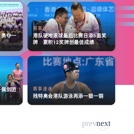
赛事速递
 勇夺一
港队硬地滚球最后比赛日添5面奖
牌 累积12奖牌创最佳成绩
赛事速递
子佩剑团
残特奥会港队游泳再添一银一铜