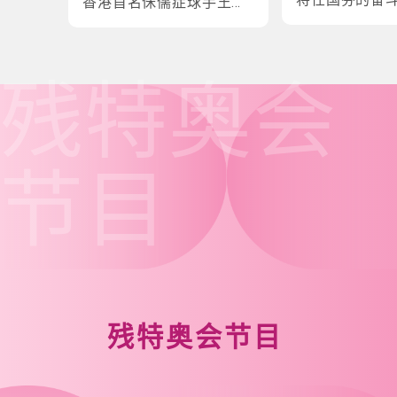
香港首名侏儒症球手王镇
炎的奋斗故事
残特奥会
节目
残特奥会节目