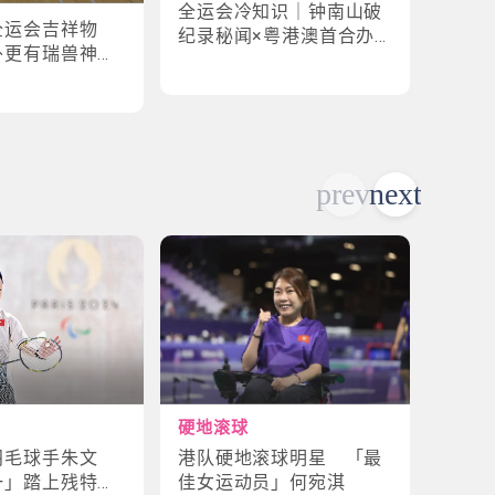
全运会冷知识｜钟南山破
全运
全运会吉祥物
纪录秘闻×粤港澳首合办
手×1
外更有瑞兽神话
渊源！揭密赛场3大趣味
纪录
故事
硬地滚球
轮椅
港队硬地滚球明星 「最
残特
羽毛球手朱文
佳女运动员」何宛淇
山体
一」踏上残特奥