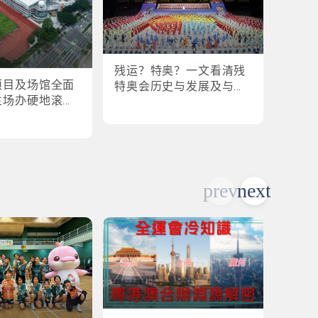
残运？特奥？一文看清残
盘点
项目及场馆全面
特奥会历史与发展及与全
奥会
主场办硬地滚球
运会的关系
各横扫
乒乓球