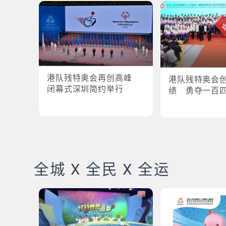
港队残特奥会再创高峰
港队残特奥会
闭幕式深圳简约举行
绩 勇夺一百
全城 X 全民 X 全运