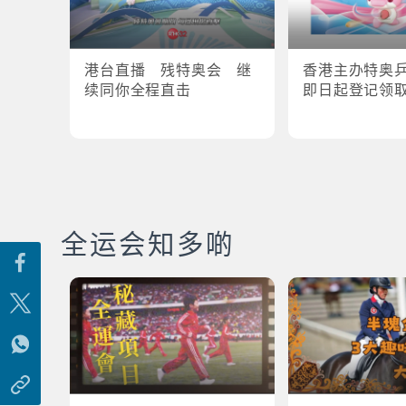
港台直播 残特奥会 继
香港主办特奥
续同你全程直击
即日起登记领
全运会知多啲