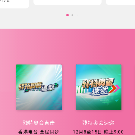
会五大泳项
会征程
残特奥会直击
残特奥会速递
香港电台 全程同步
12月8至15日 晚上9:00