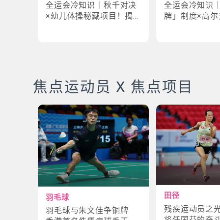
全运会冷知识｜秋千对决
全运会冷知识
×幼儿体操秘藏项目！揭
牌」制度×高尔
密「破41项世界纪录」惊
牌奇规！3大趣
人现场
事大公开
焦点运动员 X 焦点项目
田径
羽毛球
残疾运动员之
羽毛球与朱文佳争铜牌
将任国芬的奋