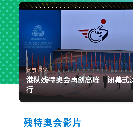
赛事速递
港队残特奥会再创高峰 闭幕式
行
残特奥会影片