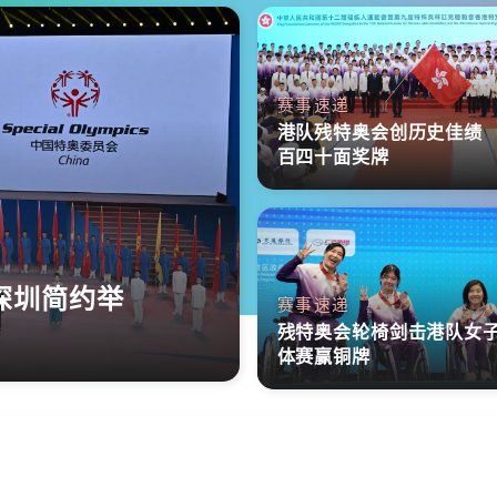
赛事速递
港队残特奥会创历史佳绩
百四十面奖牌
深圳简约举
赛事速递
残特奥会轮椅剑击港队女
体赛赢铜牌