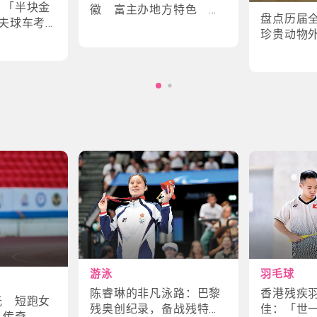
｜「半块金
徽 富主办地方特色 数
盘点历届
夫球车考
字设计更具创意
珍贵动物
味幕后故
角色
游泳
羽毛球
陈睿琳的非凡泳路：巴黎
香港残疾
光 短跑女
残奥创纪录，备战残特奥
佳：「世
斗传奇