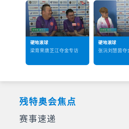
硬地滚球
硬地滚球
梁育荣唐芝江夺金专访
张沅刘慧茵夺
残特奥会焦点
赛事速递