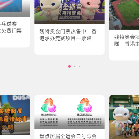
乒乓球赛
取免费门票
残特奥会门票热售中 香
残特奥会
港承办竞赛项目一票睇所
睇 香港
有场次
轮椅剑击
盘点历届全运会口号与会