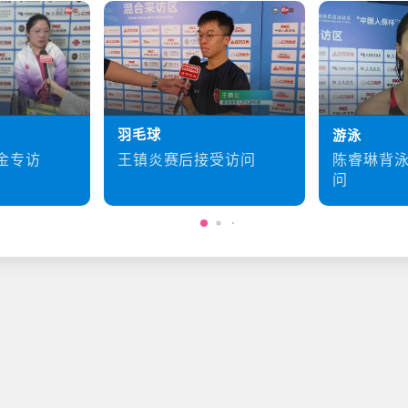
羽毛球
游泳
王镇炎赛后接受访问
金专访
陈睿琳背
问