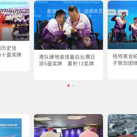
创历史佳
四十面奖牌
残特奥会
港队硬地滚球最后比赛日
子佩剑团
添5面奖牌 累积12奖牌
创最佳成绩