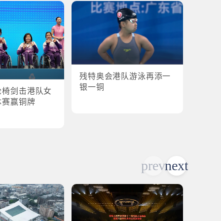
残特奥会港队游泳再添一
残特奥
银一铜
轮椅剑击港队女
港队
体赛赢铜牌