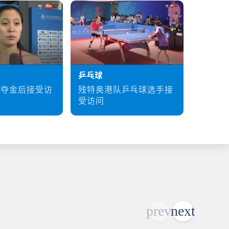
乒乓球
硬地滚
残特奥港队乒乓球选手接
梁育荣
泳夺金后接受访
受访问