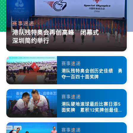
赛事速递
港队残特奥会再创高峰 闭幕式
深圳简约举行
赛事速递
港队残特奥会创历史佳绩 勇
夺一百四十面奖牌
赛事速递
港队硬地滚球最后比赛日添5
面奖牌 累积12奖牌创最佳成
绩
赛事速递