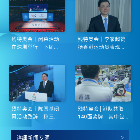
残特奥会｜闭幕活动
残特奥会｜李家超赞
在深圳举行 下届由
扬香港运动员表现卓
湖南省主办
越 展现非凡斗志
残特奥会｜陈国基闭
残特奥会│港队共取
幕活动致辞 称三地
140面奖牌 其中包
谱写大湾区融合新篇
括51金
章
详细新闻专题