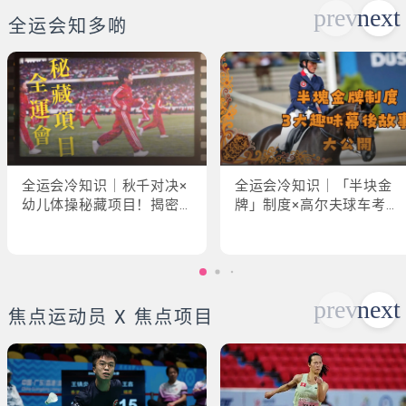
全运会知多啲
全运会冷知识｜秋千对决×
全运会冷知识｜「半块金
幼儿体操秘藏项目！揭密
牌」制度×高尔夫球车考牌
「破41项世界纪录」惊人
奇规！3大趣味幕后故事大
现场
公开
焦点运动员 X 焦点项目