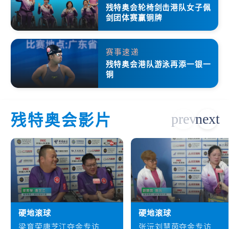
残特奥会轮椅剑击港队女子佩
剑团体赛赢铜牌
赛事速递
残特奥会港队游泳再添一银一
铜
残特奥会影片
硬地滚球
硬地滚球
梁育荣唐芝江夺金专访
张沅刘慧茵夺金专访