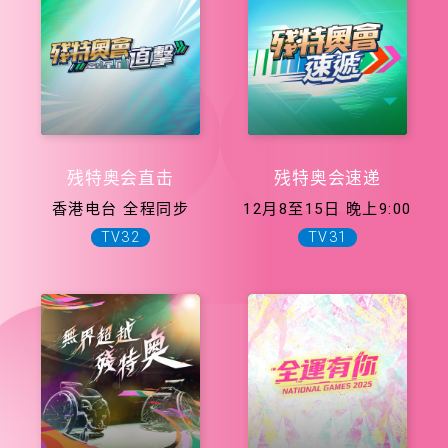
残特奥会直击
残特奥会速递
香港电台 全程同步
12月8至15日 晚上9:00
TV32
TV31