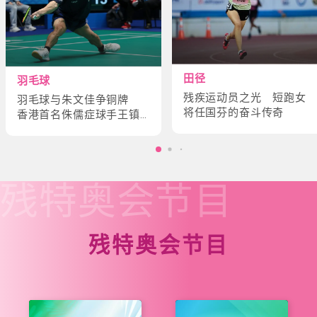
田径
羽毛球
残疾运动员之光 短跑女
羽毛球与朱文佳争铜牌
将任国芬的奋斗传奇
香港首名侏儒症球手王镇
炎的奋斗故事
残特奥会
节目
残特奥会节目