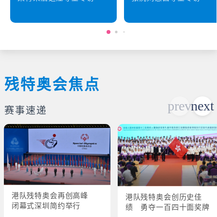
残特奥会焦点
赛事速递
港队残特奥会再创高峰
港队残特奥会创历史佳
闭幕式深圳简约举行
绩 勇夺一百四十面奖牌