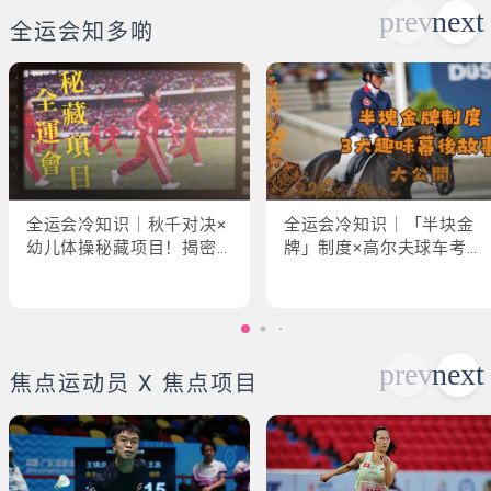
全运会知多啲
全运会冷知识｜秋千对决×
全运会冷知识｜「半块金
幼儿体操秘藏项目！揭密
牌」制度×高尔夫球车考牌
「破41项世界纪录」惊人
奇规！3大趣味幕后故事大
现场
公开
焦点运动员 X 焦点项目