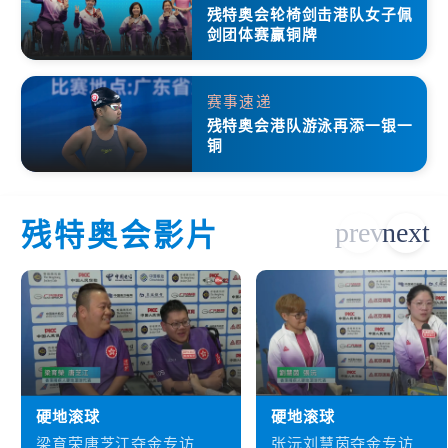
残特奥会轮椅剑击港队女子佩
剑团体赛赢铜牌
赛事速递
残特奥会港队游泳再添一银一
铜
残特奥会影片
硬地滚球
硬地滚球
梁育荣唐芝江夺金专访
张沅刘慧茵夺金专访