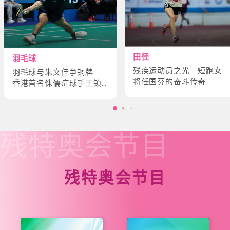
田径
羽毛球
残疾运动员之光 短跑女
羽毛球与朱文佳争铜牌
将任国芬的奋斗传奇
香港首名侏儒症球手王镇
炎的奋斗故事
残特奥会
节目
残特奥会节目