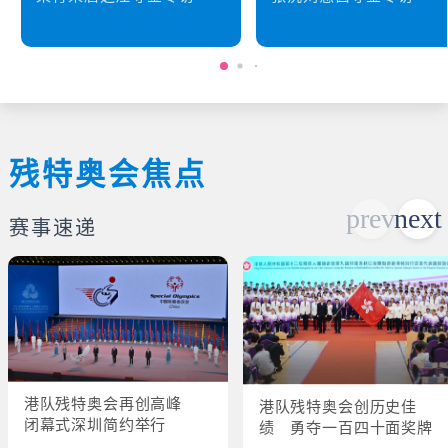
残特奥会焦点
赛事速递
港队残特奥会再创高峰
港队残特奥会创历史佳
闭幕式深圳简约举行
绩 勇夺一百四十面奖牌