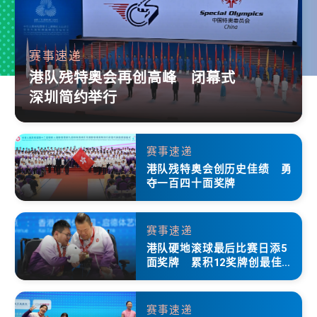
赛事速递
港队残特奥会再创高峰 闭幕式
深圳简约举行
赛事速递
港队残特奥会创历史佳绩 勇
夺一百四十面奖牌
赛事速递
港队硬地滚球最后比赛日添5
面奖牌 累积12奖牌创最佳成
绩
赛事速递