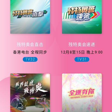
残特奥会直击
残特奥会速递
香港电台 全程同步
12月8至15日 晚上9:00
TV32
TV31