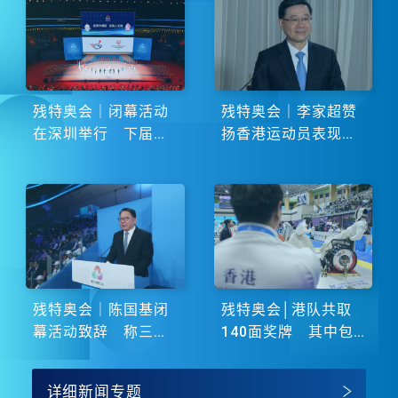
残特奥会｜闭幕活动
残特奥会｜李家超赞
在深圳举行 下届由
扬香港运动员表现卓
湖南省主办
越 展现非凡斗志
残特奥会｜陈国基闭
残特奥会│港队共取
幕活动致辞 称三地
140面奖牌 其中包
谱写大湾区融合新篇
括51金
章
详细新闻专题