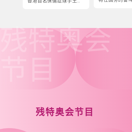
香港首名侏儒症球手王镇
炎的奋斗故事
残特奥会
节目
残特奥会节目