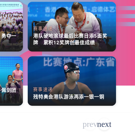
赛事速递
 勇夺一
港队硬地滚球最后比赛日添5面奖
牌 累积12奖牌创最佳成绩
赛事速递
子佩剑团
残特奥会港队游泳再添一银一铜