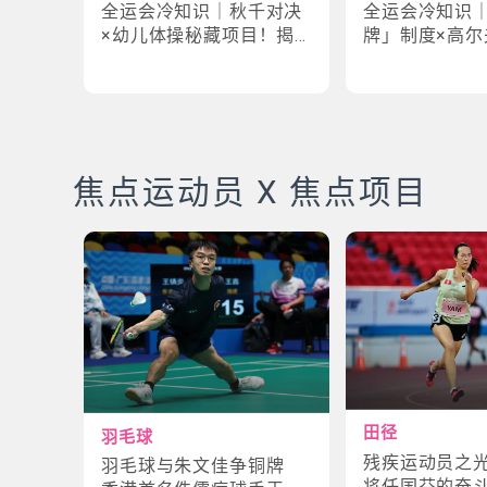
全运会冷知识｜秋千对决
全运会冷知识
×幼儿体操秘藏项目！揭
牌」制度×高尔
密「破41项世界纪录」惊
牌奇规！3大趣
人现场
事大公开
焦点运动员 X 焦点项目
田径
羽毛球
残疾运动员之
羽毛球与朱文佳争铜牌
将任国芬的奋