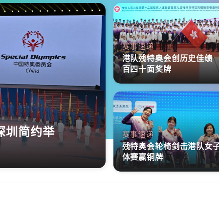
赛事速递
港队残特奥会创历史佳绩
百四十面奖牌
深圳简约举
赛事速递
残特奥会轮椅剑击港队女
体赛赢铜牌