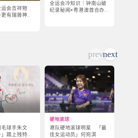
全运会冷知识｜钟南山破
全运
全运会吉祥物
纪录秘闻×粤港澳首合办
手×1
外更有瑞兽神话
渊源！揭密赛场3大趣味
纪录
故事
硬地滚球
轮椅
港队硬地滚球明星 「最
残特
羽毛球手朱文
佳女运动员」何宛淇
山体
一」踏上残特奥