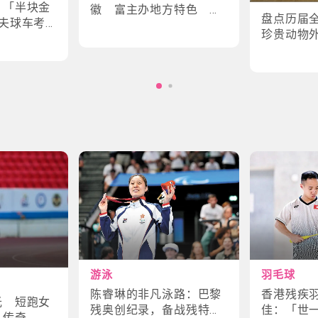
｜「半块金
徽 富主办地方特色 数
盘点历届
夫球车考
字设计更具创意
珍贵动物
味幕后故
角色
游泳
羽毛球
陈睿琳的非凡泳路：巴黎
香港残疾
光 短跑女
残奥创纪录，备战残特奥
佳：「世
斗传奇