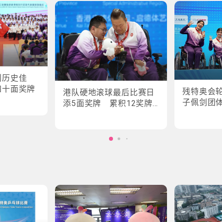
创历史佳
四十面奖牌
残特奥会
港队硬地滚球最后比赛日
子佩剑团
添5面奖牌 累积12奖牌
创最佳成绩