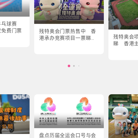
乒乓球赛
取免费门票
残特奥会门票热售中 香
残特奥会
港承办竞赛项目一票睇所
睇 香港
有场次
轮椅剑击
盘点历届全运会口号与会