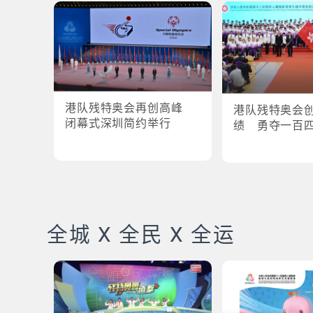
港队残特奥会再创高峰
港队残特奥会
闭幕式深圳简约举行
绩 勇夺一百
全城 X 全民 X 全运