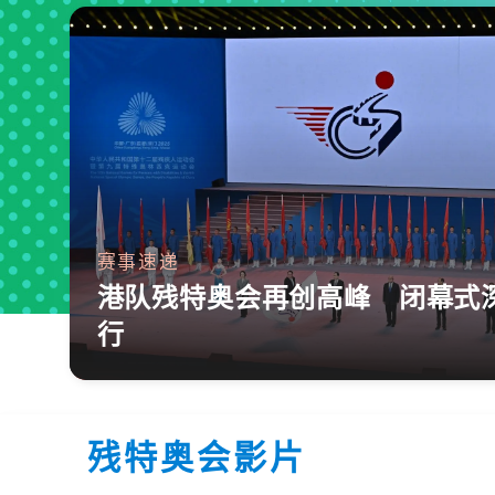
赛事速递
港队残特奥会再创高峰 闭幕式
行
残特奥会影片