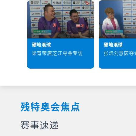
硬地滚球
硬地滚球
梁育荣唐芝江夺金专访
张沅刘慧茵夺
残特奥会焦点
赛事速递