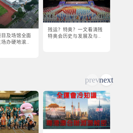
残运？特奥？一文看清残
盘点
项目及场馆全面
特奥会历史与发展及与全
奥会
主场办硬地滚球
运会的关系
各横扫
乒乓球