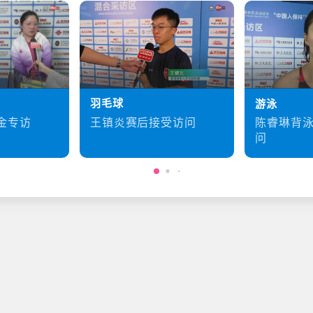
羽毛球
游泳
王镇炎赛后接受访问
金专访
陈睿琳背
问