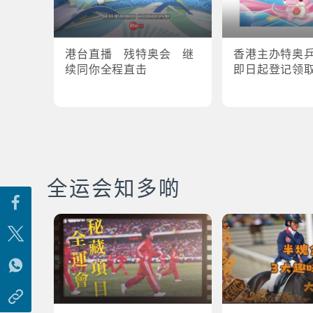
港台直播 残特奥会 继
香港主办特奥
续同你全程直击
即日起登记领
全运会知多啲