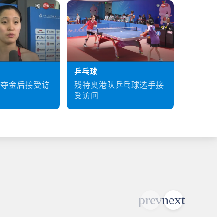
乒乓球
硬地滚
残特奥港队乒乓球选手接
梁育荣
泳夺金后接受访
受访问