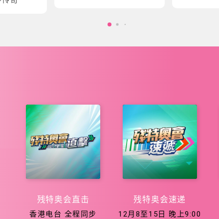
会五大泳项
会征程
残特奥会直击
残特奥会速递
香港电台 全程同步
12月8至15日 晚上9:00