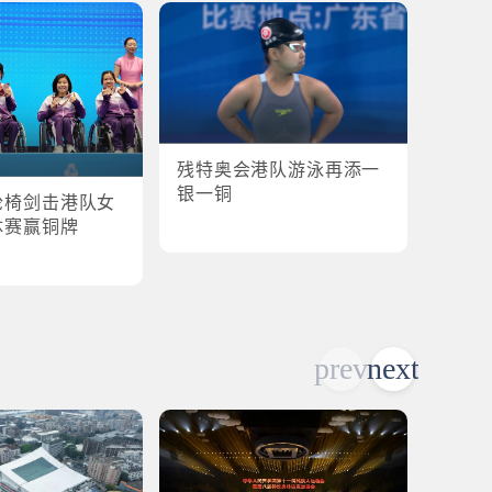
残特奥会港队游泳再添一
残特奥
银一铜
轮椅剑击港队女
港队
体赛赢铜牌