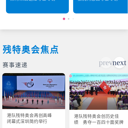
残特奥会焦点
赛事速递
港队残特奥会再创高峰
港队残特奥会创历史佳
闭幕式深圳简约举行
绩 勇夺一百四十面奖牌