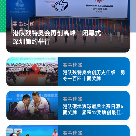
赛事速递
港队残特奥会再创高峰 闭幕式
深圳简约举行
赛事速递
港队残特奥会创历史佳绩 勇
夺一百四十面奖牌
赛事速递
港队硬地滚球最后比赛日添5
面奖牌 累积12奖牌创最佳成
绩
赛事速递