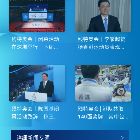
残特奥会｜闭幕活动
残特奥会｜李家超赞
在深圳举行 下届由
扬香港运动员表现卓
湖南省主办
越 展现非凡斗志
残特奥会｜陈国基闭
残特奥会│港队共取
幕活动致辞 称三地
140面奖牌 其中包
谱写大湾区融合新篇
括51金
章
详细新闻专题