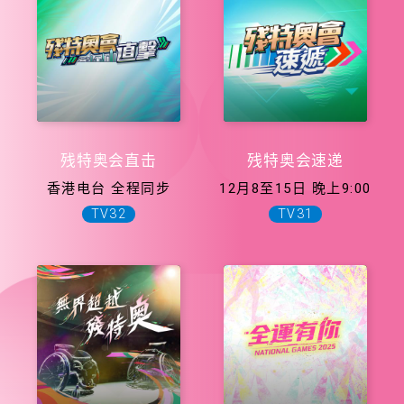
残特奥会直击
残特奥会速递
香港电台 全程同步
12月8至15日 晚上9:00
TV32
TV31