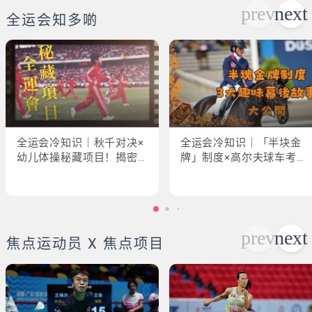
全运会知多啲
全运会冷知识｜秋千对决×
全运会冷知识｜「半块金
幼儿体操秘藏项目！揭密
牌」制度×高尔夫球车考牌
「破41项世界纪录」惊人
奇规！3大趣味幕后故事大
现场
公开
焦点运动员 X 焦点项目