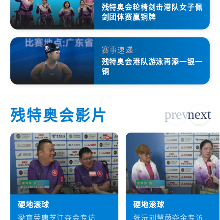
残特奥会轮椅剑击港队女子佩
剑团体赛赢铜牌
赛事速递
残特奥会港队游泳再添一银一
铜
残特奥会影片
硬地滚球
硬地滚球
梁育荣唐芝江夺金专访
张沅刘慧茵夺金专访