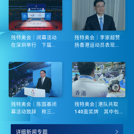
残特奥会｜闭幕活动
残特奥会｜李家超赞
在深圳举行 下届由
扬香港运动员表现卓
湖南省主办
越 展现非凡斗志
残特奥会｜陈国基闭
残特奥会│港队共取
幕活动致辞 称三地
140面奖牌 其中包
谱写大湾区融合新篇
括51金
章
详细新闻专题