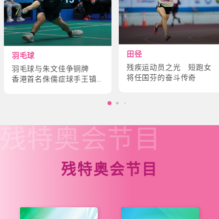
田径
羽毛球
残疾运动员之光 短跑女
羽毛球与朱文佳争铜牌
将任国芬的奋斗传奇
香港首名侏儒症球手王镇
炎的奋斗故事
残特奥会
节目
残特奥会节目