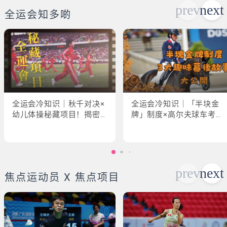
全运会知多啲
全运会冷知识｜秋千对决×
全运会冷知识｜「半块金
幼儿体操秘藏项目！揭密
牌」制度×高尔夫球车考牌
「破41项世界纪录」惊人
奇规！3大趣味幕后故事大
现场
公开
焦点运动员 X 焦点项目