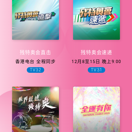
残特奥会直击
残特奥会速递
香港电台 全程同步
12月8至15日 晚上9:00
TV32
TV31