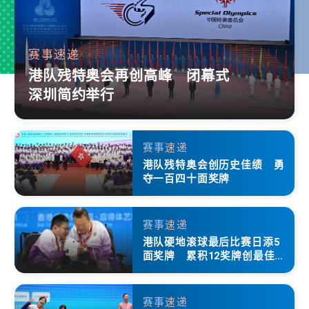
赛事速递
港队残特奥会再创高峰 闭幕式
深圳简约举行
赛事速递
港队残特奥会创历史佳绩 勇
夺一百四十面奖牌
赛事速递
港队硬地滚球最后比赛日添5
面奖牌 累积12奖牌创最佳成
绩
赛事速递