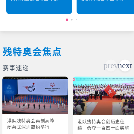
残特奥会焦点
赛事速递
港队残特奥会再创高峰
港队残特奥会创历史佳
闭幕式深圳简约举行
绩 勇夺一百四十面奖牌