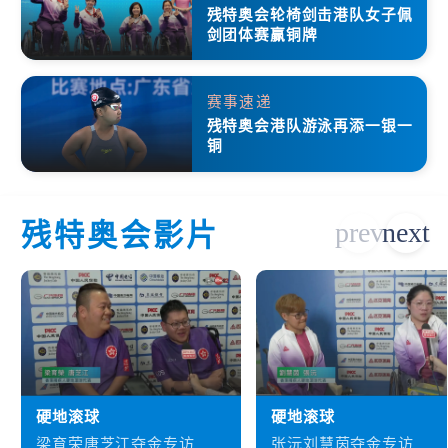
残特奥会轮椅剑击港队女子佩
剑团体赛赢铜牌
赛事速递
残特奥会港队游泳再添一银一
铜
残特奥会影片
硬地滚球
硬地滚球
梁育荣唐芝江夺金专访
张沅刘慧茵夺金专访